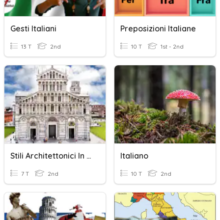
Gesti Italiani
Preposizioni Italiane
13 T
2nd
10 T
1st - 2nd
Stili Architettonici In Italia
Italiano
7 T
2nd
10 T
2nd