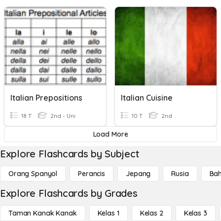
Italian Prepositions
Italian Cuisine
18 T
2nd - Uni
10 T
2nd
Load More
Explore Flashcards by Subject
Orang Spanyol
Perancis
Jepang
Rusia
Bah
Explore Flashcards by Grades
Taman Kanak Kanak
Kelas 1
Kelas 2
Kelas 3