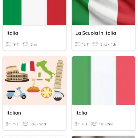
Italia
La Scuola In Italia
9 T
2nd
12 T
2nd - 4th
Italian
Italia
11 T
KG - 2nd
8 T
1st - 2nd