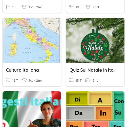
15 T
1st - 2nd
10 T
2nd
Cultura Italiana
Quiz Sul Natale In Italia
16 T
1st - 2nd
13 T
2nd