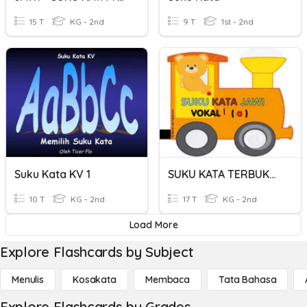
15 T
KG - 2nd
9 T
1st - 2nd
Suku Kata KV 1
SUKU KATA TERBUKA Vokal A ( ا )
10 T
KG - 2nd
17 T
KG - 2nd
Load More
Explore Flashcards by Subject
Menulis
Kosakata
Membaca
Tata Bahasa
Explore Flashcards by Grades