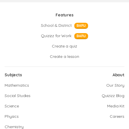
Features
School & District
BARU
Quizizz for Work
BARU
Create a quiz
Create a lesson
Subjects
About
Mathematics
Our Story
Social Studies
Quizizz Blog
Science
Media Kit
Physics
Careers
Chemistry