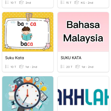
10 T
2nd
15 T
KG - 2nd
Suku Kata
SUKU KATA
10 T
1st - 2nd
20 T
1st - 2nd