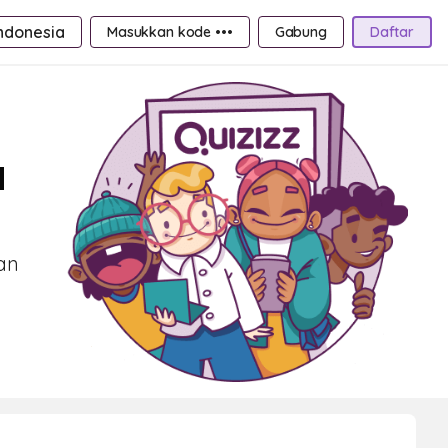
ndonesia
Masukkan kode •••
Gabung
Daftar
a
an