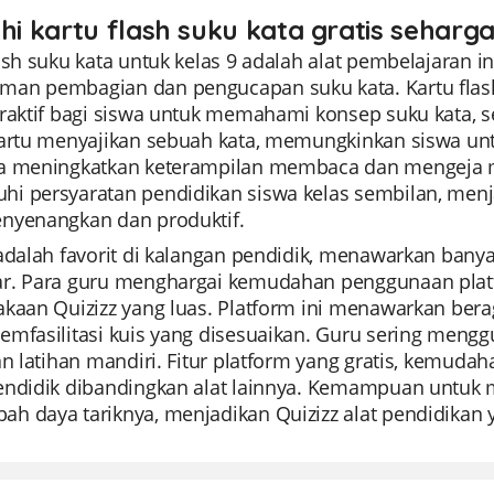
ahi kartu flash suku kata gratis seharga
ash suku kata untuk kelas 9 adalah alat pembelajaran 
an pembagian dan pengucapan suku kata. Kartu flash
eraktif bagi siswa untuk memahami konsep suku kata, 
kartu menyajikan sebuah kata, memungkinkan siswa un
a meningkatkan keterampilan membaca dan mengeja mer
i persyaratan pendidikan siswa kelas sembilan, men
nyenangkan dan produktif.
 adalah favorit di kalangan pendidik, menawarkan bany
r. Para guru menghargai kemudahan penggunaan platfo
akaan Quizizz yang luas. Platform ini menawarkan ber
mfasilitasi kuis yang disesuaikan. Guru sering menggu
an latihan mandiri. Fitur platform yang gratis, kemuda
endidik dibandingkan alat lainnya. Kemampuan untuk 
h daya tariknya, menjadikan Quizizz alat pendidikan