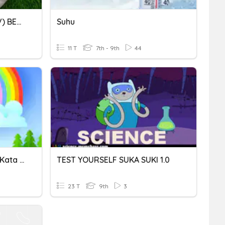
1- SUKU KATA AWALAN (KV) BERDASARKAN GAMBAR
Suhu
11 T
7th - 9th
44
Modul Literasi : Kuiz Suku Kata KV E
TEST YOURSELF SUKA SUKI 1.0
23 T
9th
3