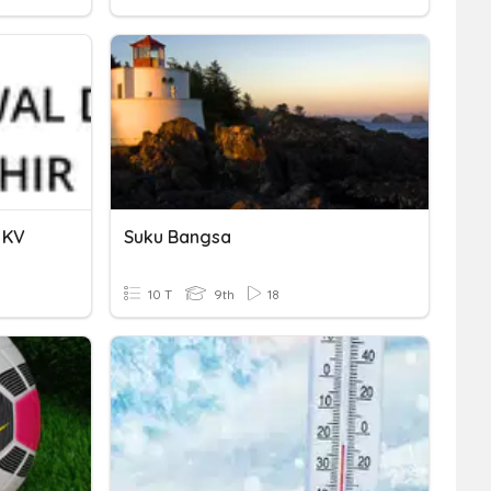
 KV
Suku Bangsa
10 T
9th
18