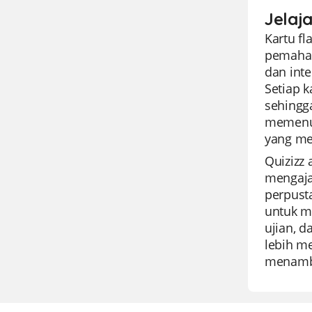
Jelaj
Kartu fl
pemaham
dan int
Setiap 
sehingg
memenuh
yang me
Quizizz
mengaja
perpust
untuk me
ujian, d
lebih m
menamba