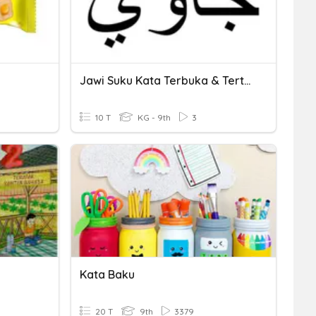
Jawi Suku Kata Terbuka & Tertutup
10 T
KG - 9th
3
Kata Baku
20 T
9th
3379