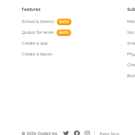
Features
Sub
School & District
Mat
BARU
Quizizz for Work
Soci
BARU
Create a quiz
Sci
Create a lesson
Phy
Che
Bio
© 2026 Quizizz Inc.
Peta Situs