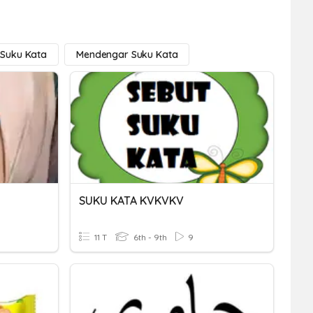
Suku Kata
Mendengar Suku Kata
SUKU KATA KVKVKV
11 T
6th - 9th
9