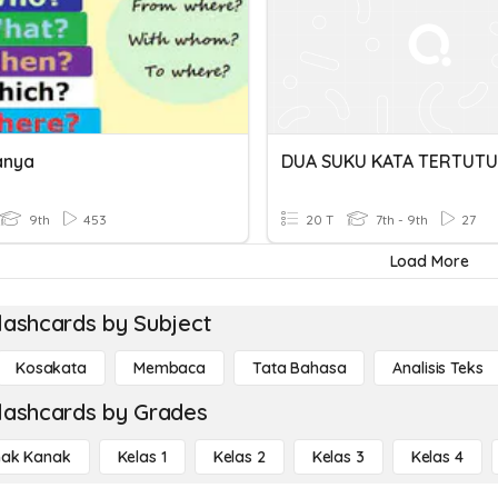
anya
9th
453
20 T
7th - 9th
27
Load More
lashcards by Subject
Kosakata
Membaca
Tata Bahasa
Analisis Teks
lashcards by Grades
ak Kanak
Kelas 1
Kelas 2
Kelas 3
Kelas 4