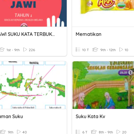
KUIZ JAWI SUKU KATA TERBUKA 2
Mematikan
1st - 9th
226
10 T
9th - 12th
10
aman Suku
Suku Kata Kv
9th
40
6 T
8th - 9th
20