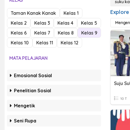
KELAS
suku ka
Explore
Taman Kanak Kanak
Kelas 1
Kelas 2
Kelas 3
Kelas 4
Kelas 5
Mengena
Kelas 6
Kelas 7
Kelas 8
Kelas 9
Kelas 10
Kelas 11
Kelas 12
MATA PELAJARAN
Emosional Sosial
Suju Su
Penelitian Sosial
10 T
Mengetik
Seni Rupa