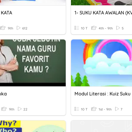
 KATA
9th
612
10 T
4th - 9th
5
uka
9th
22
10 T
1st - 9th
7