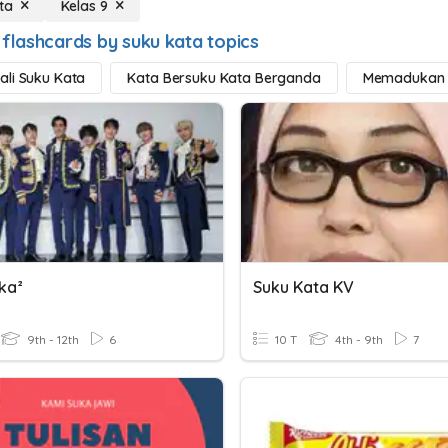
ta
Kelas 9
 flashcards by suku kata topics
li Suku Kata
Kata Bersuku Kata Berganda
Memadukan 
ka²
Suku Kata KV
9th - 12th
6
10 T
4th - 9th
7