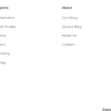
jects
About
hematics
Our Story
al Studies
Quizizz Blog
ence
Media Kit
sics
Careers
mistry
logy
Dapa