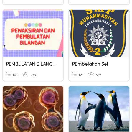
PEMBULATAN BILANGAN
PEmbelahan Sel
10 T
9th
12 T
9th