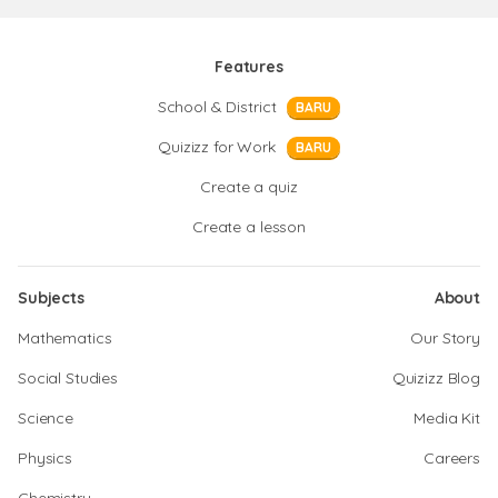
Features
School & District
BARU
Quizizz for Work
BARU
Create a quiz
Create a lesson
Subjects
About
Mathematics
Our Story
Social Studies
Quizizz Blog
Science
Media Kit
Physics
Careers