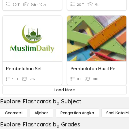
20 T
9th - 10th
20 T
9th
Pembelahan Sel
Pembulatan Hasil Pengukuran
15 T
9th
8 T
9th
Load More
Explore Flashcards by Subject
Geometri
Aljabar
Pengertian Angka
Soal Kata 
Explore Flashcards by Grades