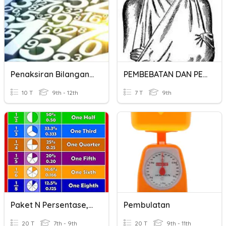
Penaksiran Bilangan Desimal
PEMBEBATAN DAN PEMBALUTAN
10 T
9th - 12th
7 T
9th
Paket N Persentase, Desimal Dan Bentuk Baku
Pembulatan
20 T
7th - 9th
20 T
9th - 11th