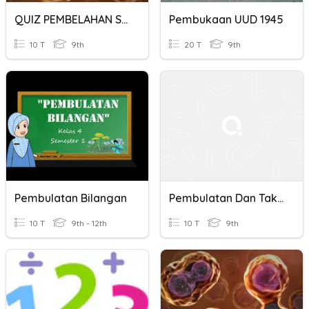
QUIZ PEMBELAHAN SEL
Pembukaan UUD 1945
10 T
9th
20 T
9th
Pembulatan Bilangan
Pembulatan Dan Taksiran
10 T
9th - 12th
10 T
9th