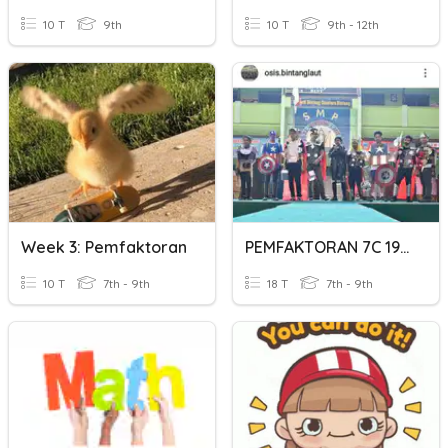
10 T
9th
10 T
9th - 12th
Week 3: Pemfaktoran
PEMFAKTORAN 7C 19 20
10 T
7th - 9th
18 T
7th - 9th