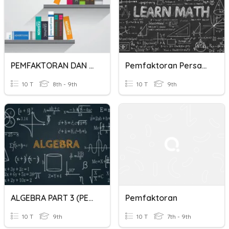
PEMFAKTORAN DAN PENGEMBANGAN ALGEBRA
Pemfaktoran Persamaan Kuadrat Kls 9
10 T
8th - 9th
10 T
9th
ALGEBRA PART 3 (PEMFAKTORAN)
Pemfaktoran
10 T
9th
10 T
7th - 9th