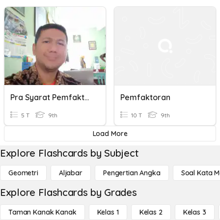
Pra Syarat Pemfaktoran
Pemfaktoran
5 T
9th
10 T
9th
Load More
Explore Flashcards by Subject
Geometri
Aljabar
Pengertian Angka
Soal Kata 
Explore Flashcards by Grades
Taman Kanak Kanak
Kelas 1
Kelas 2
Kelas 3