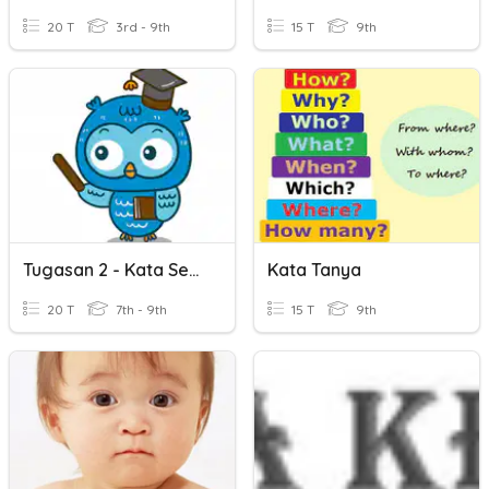
20 T
3rd - 9th
15 T
9th
Tugasan 2 - Kata Sendi Nama
Kata Tanya
20 T
7th - 9th
15 T
9th