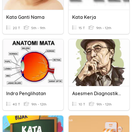
Kata Ganti Nama
Kata Kerja
20 T
5th - 9th
15 T
9th - 12th
Indra Penglihatan
Asesmen Diagnostik-Kognitif
40 T
9th - 12th
10 T
9th - 12th