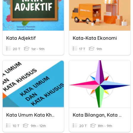
Kata Adjektif
Kata-Kata Ekonomi
20 T
1st - 9th
17 T
9th
Kata Umum Kata Khusus
Kata Bilangan, Kata Bantu, Kata Penegas Dan Kata Arah.
10 T
9th - 12th
20 T
8th - 9th