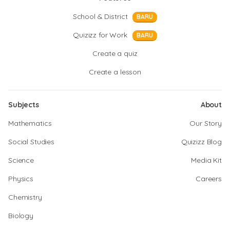
School & District
BARU
Quizizz for Work
BARU
Create a quiz
Create a lesson
Subjects
About
Mathematics
Our Story
Social Studies
Quizizz Blog
Science
Media Kit
Physics
Careers
Chemistry
Biology