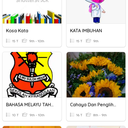
Kosa Kata
KATA IMBUHAN
15 T
9th - 10th
15 T
9th
BAHASA MELAYU TAHUN 3 - KATA HUBUNG
Cahaya Dan Penglihatan
10 T
9th - 10th
16 T
8th - 9th