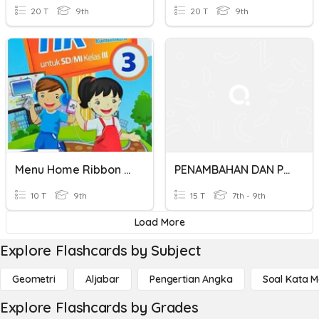
20 T
9th
20 T
9th
Menu Home Ribbon Font "Bingkai Di Mc Word"
PENAMBAHAN DAN PENOLAKAN UNGKAPAN ALGEBRA
10 T
9th
15 T
7th - 9th
Load More
Explore Flashcards by Subject
Geometri
Aljabar
Pengertian Angka
Soal Kata 
Explore Flashcards by Grades