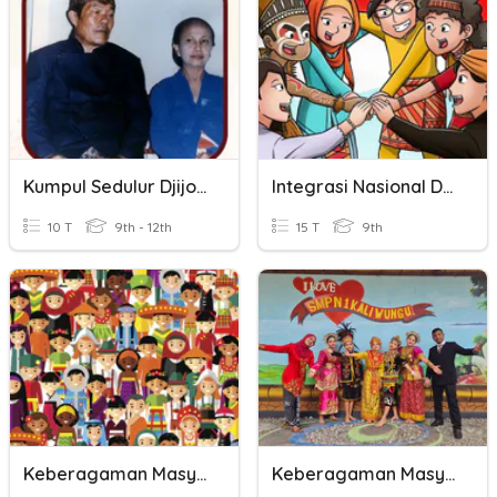
Kumpul Sedulur Djijo Soediro 22
Integrasi Nasional Dalam Bingkai Bhineka Tunggal Ika
10 T
9th - 12th
15 T
9th
Keberagaman Masyarakat Dalam Bingkai Bhinneka Tunggal Ika
Keberagaman Masyarakat Indonesia Dalam Bingkai Bhinneka Tunggal Ika