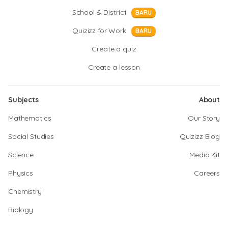
School & District
BARU
Quizizz for Work
BARU
Create a quiz
Create a lesson
Subjects
About
Mathematics
Our Story
Social Studies
Quizizz Blog
Science
Media Kit
Physics
Careers
Chemistry
Biology