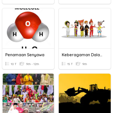
Penamaan Senyawa
Keberagaman Dalam Bingkai Bhineka Tunggal Ika
10 T
9th - 12th
15 T
9th