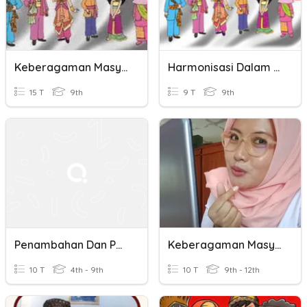
Keberagaman Masyarakat Dalam Bingkai Bhinneka Tunggal Ika
Harmonisasi Dalam Bingkai Bhineka Tunggal Ika
15 T
9th
9 T
9th
Penambahan Dan Penolakan
Keberagaman Masyarakat Dalam Bingkai Bhinneka Tunggal Ika
10 T
4th - 9th
10 T
9th - 12th