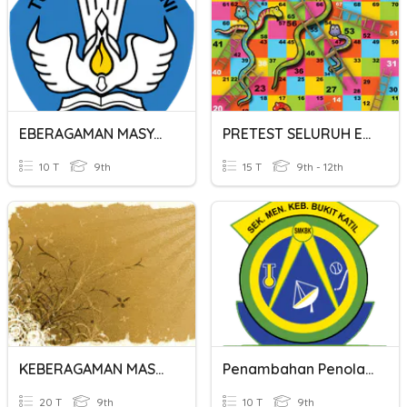
EBERAGAMAN MASYARAKAT INDONESIA DALAM BINGKAI BINEKA TUNGGAL IKA
PRETEST SELURUH ELEMEN
10 T
9th
15 T
9th - 12th
KEBERAGAMAN MASYARAKAT DALAM BINGKAI BHINEKA TUNGGAL IKA
Penambahan Penolakan Asas 2
20 T
9th
10 T
9th