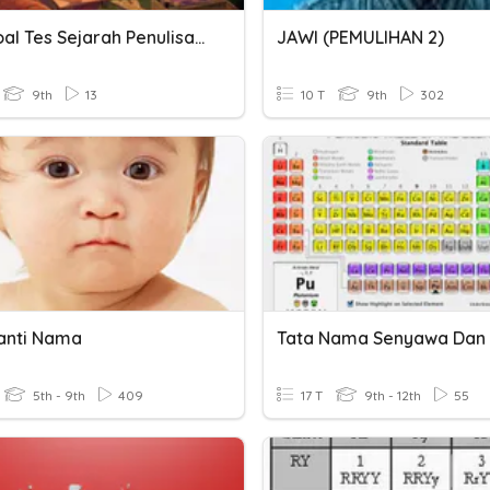
Butir Soal Tes Sejarah Penulisan Tripitaka
JAWI (PEMULIHAN 2)
9th
13
10 T
9th
302
anti Nama
5th - 9th
409
17 T
9th - 12th
55