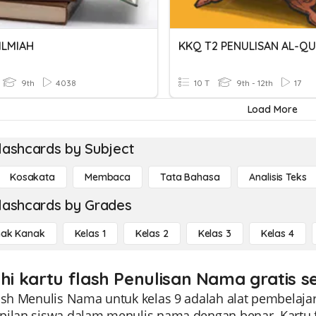
ILMIAH
KKQ T2 PENULISAN AL-Q
9th
4038
10 T
9th - 12th
17
Load More
lashcards by Subject
Kosakata
Membaca
Tata Bahasa
Analisis Teks
lashcards by Grades
ak Kanak
Kelas 1
Kelas 2
Kelas 3
Kelas 4
ahi kartu flash Penulisan Nama gratis s
lash Menulis Nama untuk kelas 9 adalah alat pembelaj
pilan siswa dalam menulis nama dengan benar. Kartu f