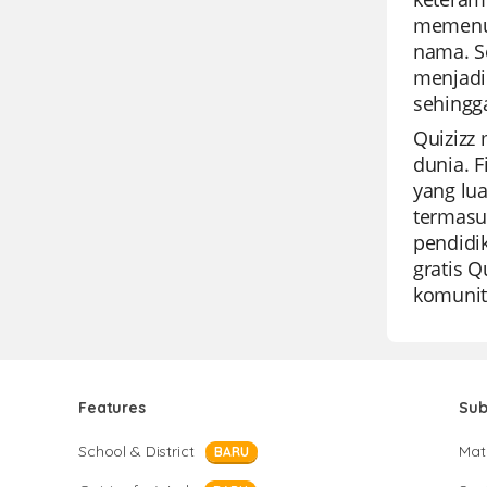
memenuh
nama. S
menjadi
sehingg
Quizizz
dunia. F
yang lu
termasu
pendidi
gratis 
komunit
Features
Sub
School & District
Mat
BARU