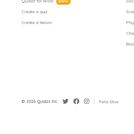
Quizizz for Work
Soci
BARU
Create a quiz
Sci
Create a lesson
Phy
Che
Bio
© 2026 Quizizz Inc.
Peta Situs