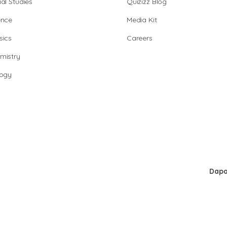
al Studies
Quizizz Blog
ence
Media Kit
sics
Careers
mistry
logy
Dapa