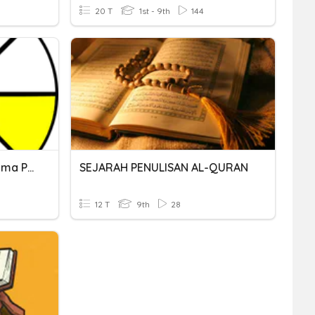
20 T
1st - 9th
144
Mengurutkan & Nama-Nama Pecahan
SEJARAH PENULISAN AL-QURAN
12 T
9th
28