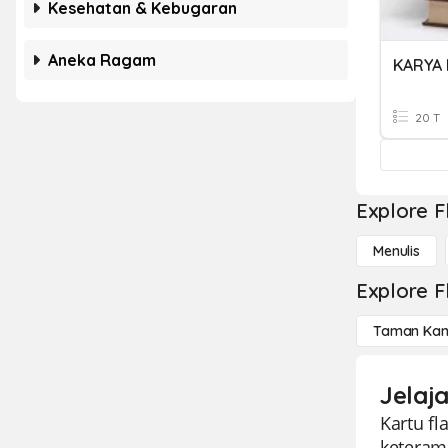
Kesehatan & Kebugaran
Aneka Ragam
KARYA 
20 T
Explore F
Menulis
Explore F
Taman Kan
Jelaj
Kartu f
keteram