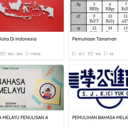
ota Di Indonesia
Pemuliaan Tanaman
9th - 12th
17496
15 T
9th
42
 MELAYU PENULISAN A
PEMULIHAN BAHASA MELA