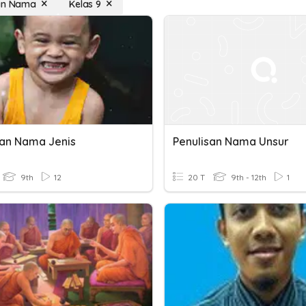
san Nama
Kelas 9
san Nama Jenis
Penulisan Nama Unsur
9th
12
20 T
9th - 12th
1