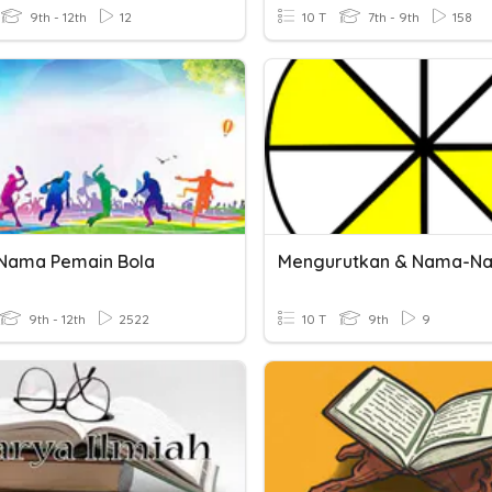
9th - 12th
12
10 T
7th - 9th
158
Nama Pemain Bola
9th - 12th
2522
10 T
9th
9