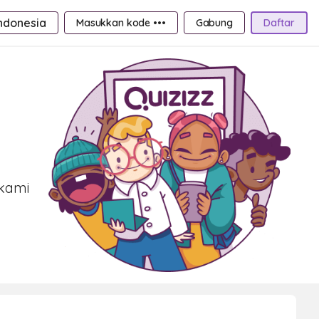
ndonesia
Masukkan kode •••
Gabung
Daftar
 kami