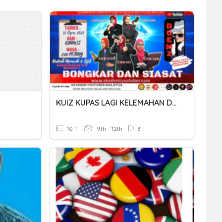
KUIZ KUPAS LAGI KELEMAHAN DALAM PENULISAN-EJEN GEE
10 T
9th - 12th
3