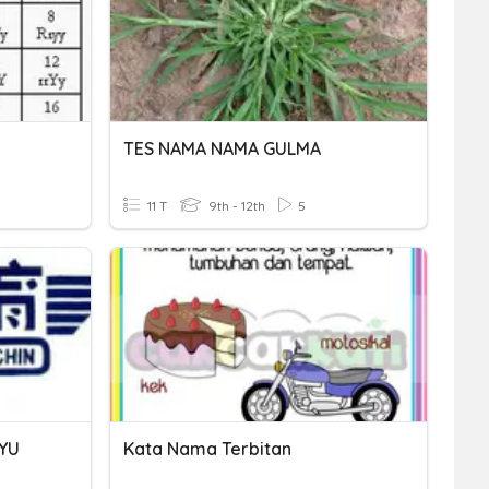
TES NAMA NAMA GULMA
11 T
9th - 12th
5
YU
Kata Nama Terbitan