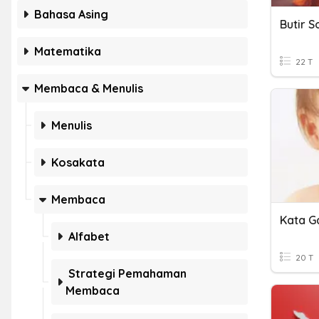
Bahasa Asing
Matematika
22 T
Membaca & Menulis
Menulis
Kosakata
Membaca
Kata G
Alfabet
20 T
Strategi Pemahaman
Membaca