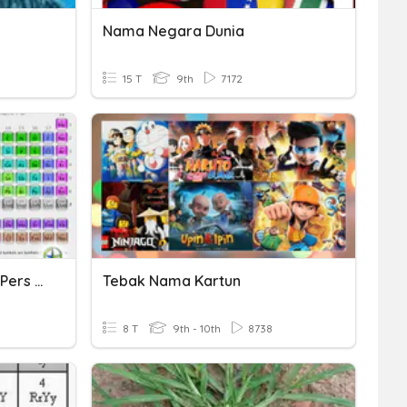
Nama Negara Dunia
15 T
9th
7172
Tata Nama Senyawa Dan Pers Reaksi
Tebak Nama Kartun
8 T
9th - 10th
8738