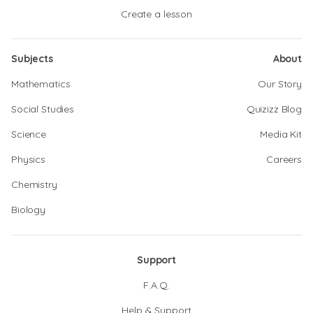
Create a lesson
Subjects
About
Mathematics
Our Story
Social Studies
Quizizz Blog
Science
Media Kit
Physics
Careers
Chemistry
Biology
Support
F.A.Q.
Help & Support