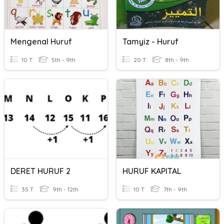
Mengenal Huruf
Tamyiz - Huruf
10 T
5th - 9th
20 T
8th - 9th
DERET HURUF 2
HURUF KAPITAL
35 T
9th - 12th
10 T
7th - 9th