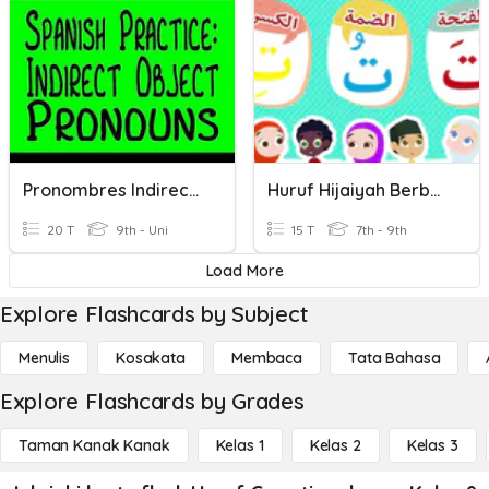
Pronombres Indirectos Mr. G
Huruf Hijaiyah Berbaris ( َ ِ ُ )
20 T
9th - Uni
15 T
7th - 9th
Load More
Explore Flashcards by Subject
Menulis
Kosakata
Membaca
Tata Bahasa
Explore Flashcards by Grades
Taman Kanak Kanak
Kelas 1
Kelas 2
Kelas 3