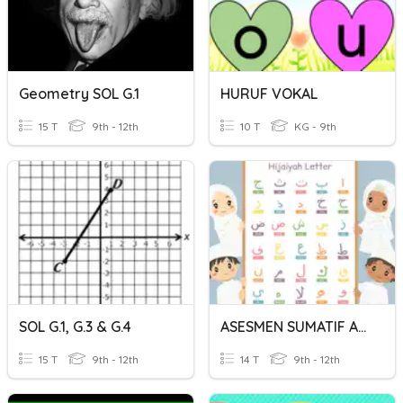
Geometry SOL G.1
HURUF VOKAL
15 T
9th - 12th
10 T
KG - 9th
SOL G.1, G.3 & G.4
ASESMEN SUMATIF AGAMA ISLAM G DAN RIZKY
15 T
9th - 12th
14 T
9th - 12th