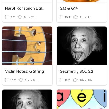
Huruf Konsonan Dalam Kata Serapan Bahasa Inggeris.
G.13 & G.14
8 T
9th - 12th
10 T
9th - Uni
Violin Notes: G String
Geometry SOL G.2
16 T
2nd - 9th
18 T
9th - 12th