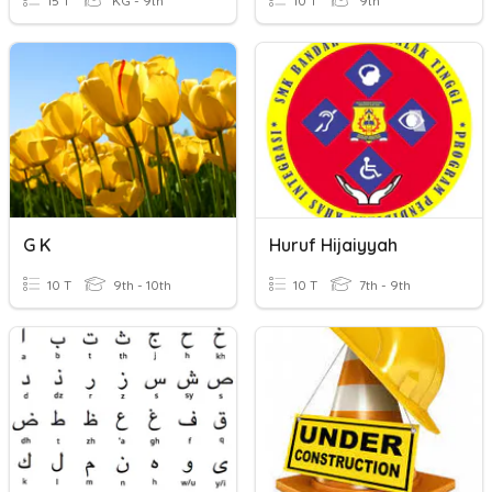
15 T
KG - 9th
10 T
9th
G K
Huruf Hijaiyyah
10 T
9th - 10th
10 T
7th - 9th