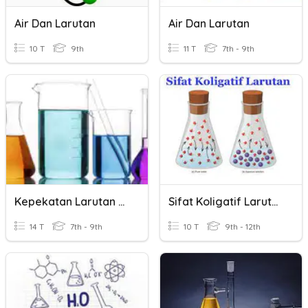
Air Dan Larutan
Air Dan Larutan
10 T
9th
11 T
7th - 9th
Kepekatan Larutan Akueus
Sifat Koligatif Larutan
14 T
7th - 9th
10 T
9th - 12th