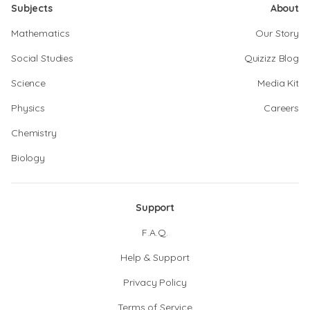
Subjects
About
Mathematics
Our Story
Social Studies
Quizizz Blog
Science
Media Kit
Physics
Careers
Chemistry
Biology
Support
F.A.Q.
Help & Support
Privacy Policy
Terms of Service