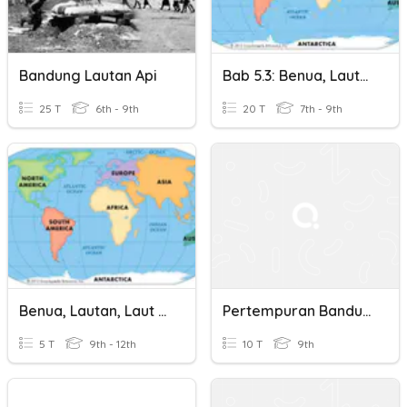
Bandung Lautan Api
Bab 5.3: Benua, Lautan, Laut Utama Dan Selat
25 T
6th - 9th
20 T
7th - 9th
Benua, Lautan, Laut Utama Dan Selat.
Pertempuran Bandung Lautan Api
5 T
9th - 12th
10 T
9th