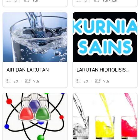
10 T
9th
10 T
9th - 12th
AIR DAN LARUTAN
LARUTAN HIDROLISIS GARAM DAN LARUTAN DAPAR
20 T
9th
20 T
9th