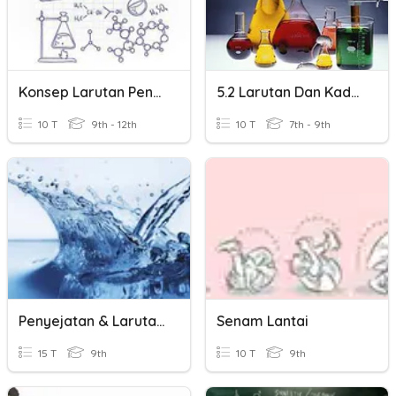
Konsep Larutan Penyanggaa
5.2 Larutan Dan Kadar Keterlarutan
10 T
9th - 12th
10 T
7th - 9th
Penyejatan & Larutan Keterlarutan
Senam Lantai
15 T
9th
10 T
9th