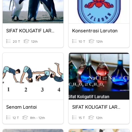
SIFAT KOLIGATIF LARUTAN
Konsentrasi Larutan
20 T
12th
10 T
12th
Senam Lantai
SIFAT KOLIGATIF LARUTAN
12 T
8th - 12th
15 T
12th