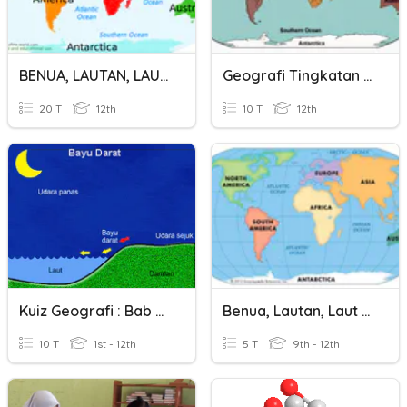
BENUA, LAUTAN, LAUT UTAMA & SELAT
Geografi Tingkatan 1 : Lautan, Laut Dan Selat
20 T
12th
10 T
12th
Kuiz Geografi : Bab 5 = Benua, Lautan, Laut Dan Selat
Benua, Lautan, Laut Utama Dan Selat.
10 T
1st - 12th
5 T
9th - 12th