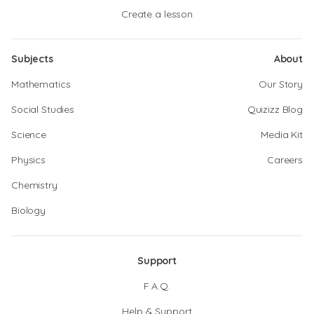
Create a lesson
Subjects
About
Mathematics
Our Story
Social Studies
Quizizz Blog
Science
Media Kit
Physics
Careers
Chemistry
Biology
Support
F.A.Q.
Help & Support