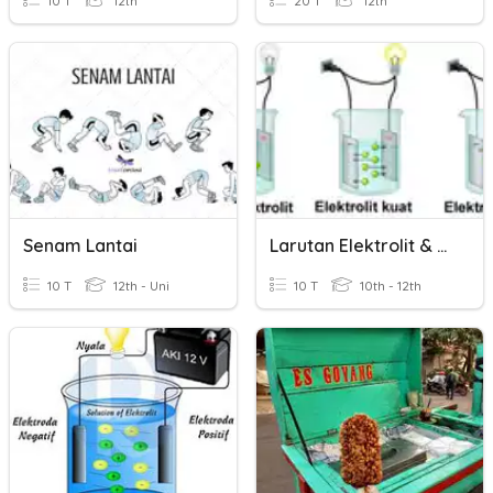
10 T
12th
20 T
12th
Senam Lantai
Larutan Elektrolit & Non-Elektrolit
10 T
12th - Uni
10 T
10th - 12th