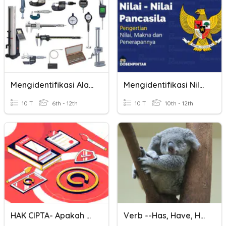
Mengidentifikasi Alat Ukur Mekanik
Mengidentifikasi Nilai-Nilai Pancasila
10 T
6th - 12th
10 T
10th - 12th
HAK CIPTA- Apakah Karya Yang Dilindungi ?
Verb --Has, Have, Had