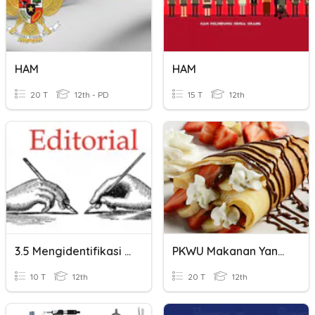
HAM
HAM
20 T
12th - PD
15 T
12th
3.5 Mengidentifikasi Teks Editorial
PKWU Makanan Yang Dimodifikasi
10 T
12th
20 T
12th