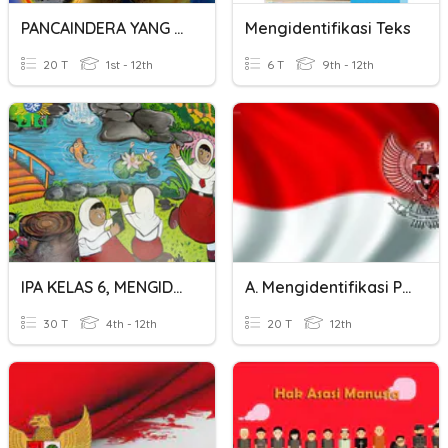
PANCAINDERA YANG DIMANFAATKAN
Mengidentifikasi Teks
20 T
1st - 12th
6 T
9th - 12th
IPA KELAS 6, MENGIDENTIFIKASI SIFAT MAGNET DALAM KEHIDUPAN
A. Mengidentifikasi Pengaruh Kemajuan Iptek Terhadap NKRI
30 T
4th - 12th
20 T
12th