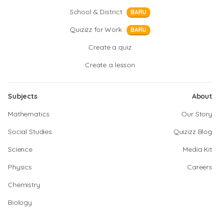
School & District
BARU
Quizizz for Work
BARU
Create a quiz
Create a lesson
Subjects
About
Mathematics
Our Story
Social Studies
Quizizz Blog
Science
Media Kit
Physics
Careers
Chemistry
Biology