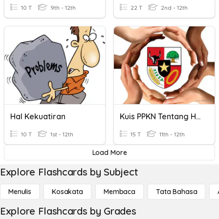
10 T
9th - 12th
22 T
2nd - 12th
Hal Kekuatiran
Kuis PPKN Tentang Hak Dan Kewajiban HAM
10 T
1st - 12th
15 T
11th - 12th
Load More
Explore Flashcards by Subject
Menulis
Kosakata
Membaca
Tata Bahasa
Explore Flashcards by Grades