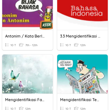
Antonim / Kata Berlawanan
3.3 Mengidentifikasi Informasi Yang Mencakup Orientasi, Rangkain
10 T
7th - 12th
10 T
12th
Mengidentifikasi Fabel
Mengidentifikasi Teks Editorial
10 T
12th
10 T
12th