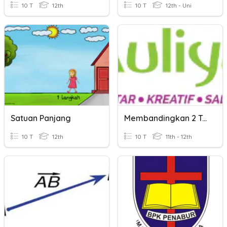
10 T
12th
10 T
12th - Uni
Satuan Panjang
Membandingkan 2 Teks
10 T
12th
10 T
11th - 12th