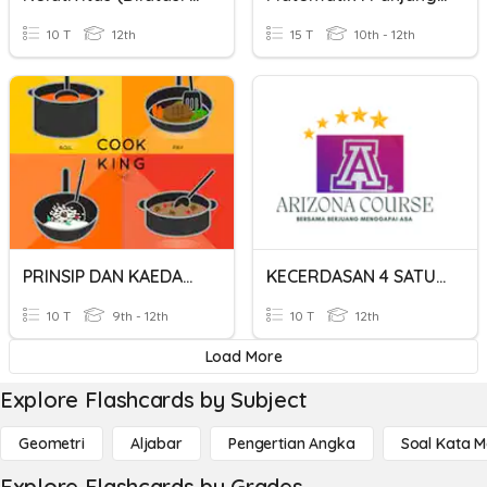
10 T
12th
15 T
10th - 12th
PRINSIP DAN KAEDAH MEMASAK
KECERDASAN 4 SATUAN WAKTU DAN PANJANG
10 T
9th - 12th
10 T
12th
Load More
Explore Flashcards by Subject
Geometri
Aljabar
Pengertian Angka
Soal Kata 
Explore Flashcards by Grades