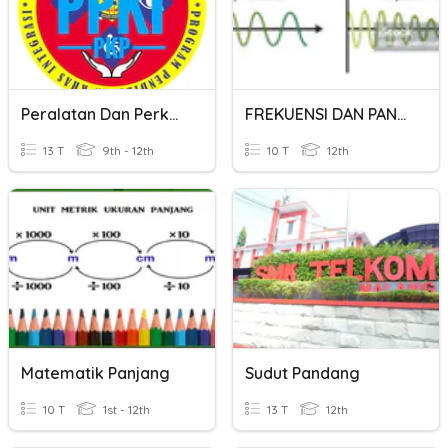
Peralatan Dan Perkakasan Memasak Piza
FREKUENSI DAN PANJANG GELOMBANG RADIO
13 T
9th - 12th
10 T
12th
Matematik Panjang
Sudut Pandang
10 T
1st - 12th
13 T
12th