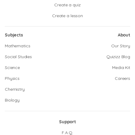
Create a quiz
Create a lesson
Subjects
About
Mathematics
Our Story
Social Studies
Quizizz Blog
Science
Media Kit
Physics
Careers
Chemistry
Biology
Support
F.A.Q.