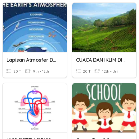
Lapisan Atmosfer Dan Unsur-Unsur Cuaca Iklim
CUACA DAN IKLIM DI MALAYSIA
20 T
9th - 12th
20 T
12th - Uni