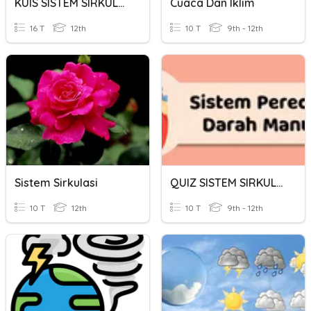
KUIS SISTEM SIRKULASI
Cuaca Dan Iklim
16 T
12th
10 T
9th - 12th
Sistem Sirkulasi
QUIZ SISTEM SIRKULASI
10 T
12th
10 T
9th - 12th