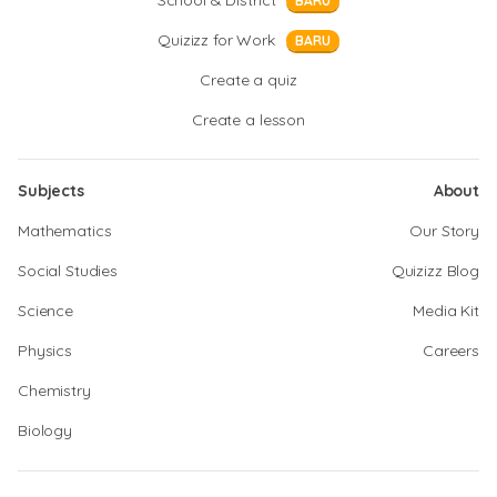
School & District
BARU
Quizizz for Work
BARU
Create a quiz
Create a lesson
Subjects
About
Mathematics
Our Story
Social Studies
Quizizz Blog
Science
Media Kit
Physics
Careers
Chemistry
Biology