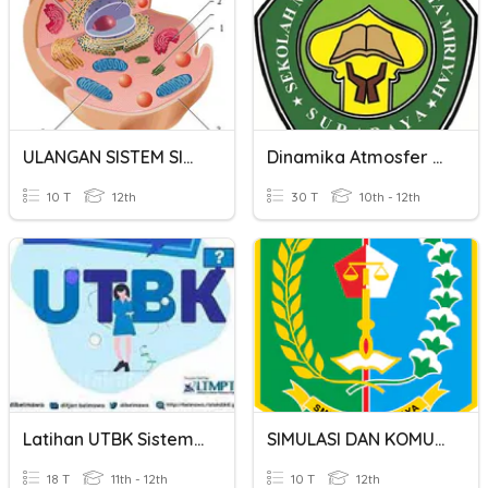
ULANGAN SISTEM SIRKULASI
Dinamika Atmosfer Dan Hubungan Manusia (Ta'miriyah)
10 T
12th
30 T
10th - 12th
Latihan UTBK Sistem Sirkulasi Dan Pencernaan
SIMULASI DAN KOMUNIKASI DIGITAL
18 T
11th - 12th
10 T
12th