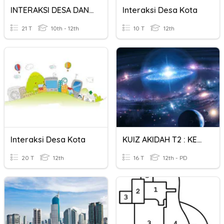
INTERAKSI DESA DAN KOTA
Interaksi Desa Kota
21 T
10th - 12th
10 T
12th
Interaksi Desa Kota
KUIZ AKIDAH T2 : KEKUATAN DAN KEKUASAAN ALLAH SWT (ksab)
20 T
12th
16 T
12th - PD