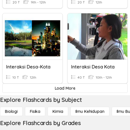
20 T
9th - 12th
20 T
12th
Interaksi Desa-Kota
Interaksi Desa Kota
10 T
12th
40 T
10th - 12th
Load More
Explore Flashcards by Subject
Biologi
Fisika
Kimia
Ilmu Kehidupan
Ilmu B
Explore Flashcards by Grades