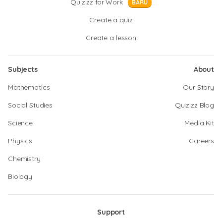
Quizizz for Work
BARU
Create a quiz
Create a lesson
Subjects
About
Mathematics
Our Story
Social Studies
Quizizz Blog
Science
Media Kit
Physics
Careers
Chemistry
Biology
Support