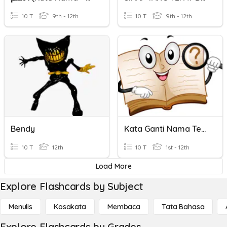
10 T
9th - 12th
10 T
9th - 12th
Bendy
Kata Ganti Nama Tempat
10 T
12th
10 T
1st - 12th
Load More
Explore Flashcards by Subject
Menulis
Kosakata
Membaca
Tata Bahasa
Explore Flashcards by Grades