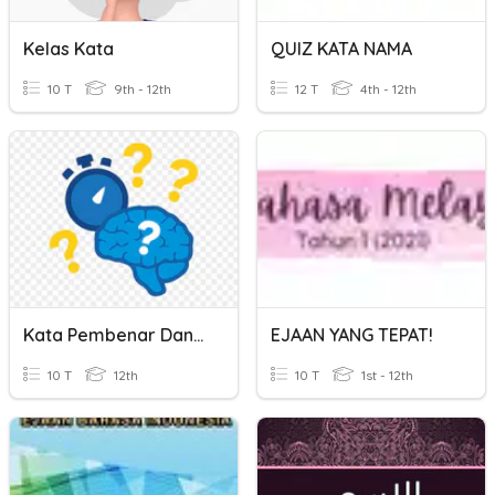
Kelas Kata
QUIZ KATA NAMA
10 T
9th - 12th
12 T
4th - 12th
Kata Pembenar Dan Kata Pangkal Ayat
EJAAN YANG TEPAT!
10 T
12th
10 T
1st - 12th