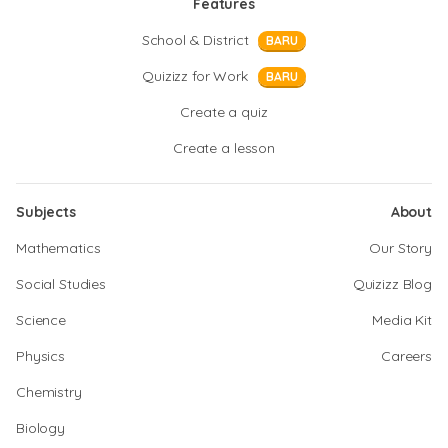
Features
School & District
BARU
Quizizz for Work
BARU
Create a quiz
Create a lesson
Subjects
About
Mathematics
Our Story
Social Studies
Quizizz Blog
Science
Media Kit
Physics
Careers
Chemistry
Biology