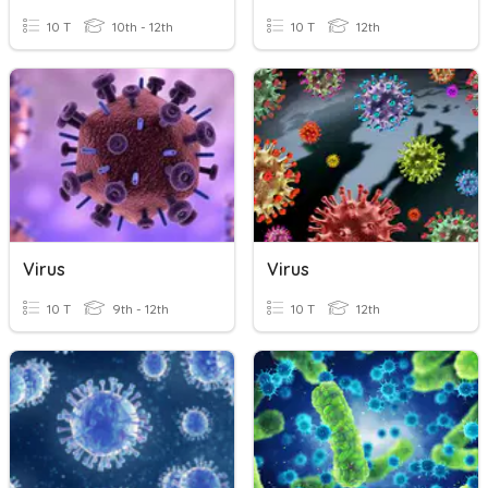
10 T
10th - 12th
10 T
12th
Virus
Virus
10 T
9th - 12th
10 T
12th