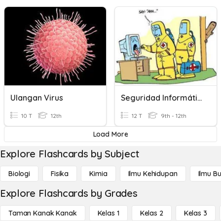
Ulangan Virus
Seguridad Informática: Virus Y Antivirus
10 T
12th
12 T
9th - 12th
Load More
Explore Flashcards by Subject
Biologi
Fisika
Kimia
Ilmu Kehidupan
Ilmu B
Explore Flashcards by Grades
Taman Kanak Kanak
Kelas 1
Kelas 2
Kelas 3