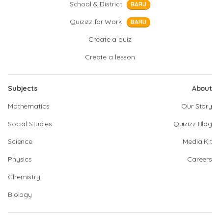
School & District
BARU
Quizizz for Work
BARU
Create a quiz
Create a lesson
Subjects
About
Mathematics
Our Story
Social Studies
Quizizz Blog
Science
Media Kit
Physics
Careers
Chemistry
Biology