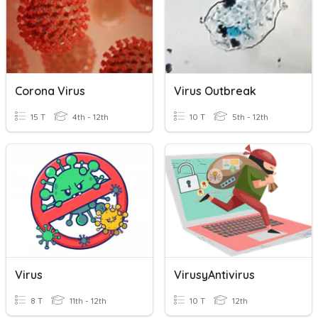
Corona Virus
Virus Outbreak
15 T
4th - 12th
10 T
5th - 12th
Virus
VirusyAntivirus
8 T
11th - 12th
10 T
12th