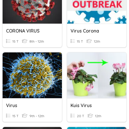
CORONA VIRUS
Virus Corona
15 T
8th - 12th
15 T
12th
Virus
Kuis Virus
15 T
9th - 12th
20 T
12th