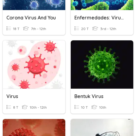
Corona Virus And You
Enfermedades: Virus Y Bacterias
18 T
7th - 12th
20 T
3rd - 12th
Virus
Bentuk Virus
8 T
10th - 12th
10 T
10th