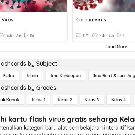
 Virus
Corona Virus
6th - Uni
56
11 T
4th - 6th
1
Load More
lashcards by Subject
Fisika
Kimia
Ilmu Kehidupan
Ilmu Bumi & Luar An
lashcards by Grades
ak Kanak
Kelas 1
Kelas 2
Kelas 3
Kelas 4
hi kartu flash virus gratis seharga Kela
nalkan kategori baru alat pembelajaran interaktif kami
ancang untuk membantu pemahaman tentang virus, jenis