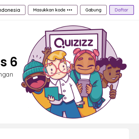
ndonesia
Masukkan kode •••
Gabung
Daftar
s 6
engan