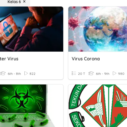
Kelas 6
er Virus
Virus Corona
6th - 8th
822
20 T
6th - 9th
980