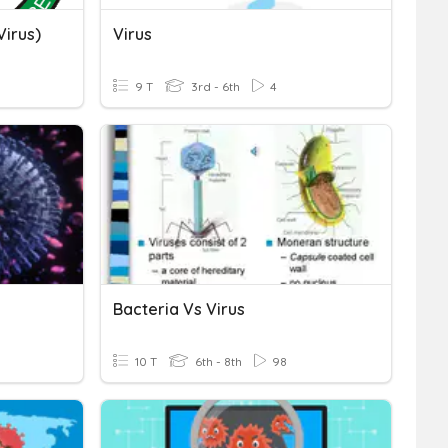
irus)
Virus
9 T
3rd - 6th
4
Bacteria Vs Virus
10 T
6th - 8th
98