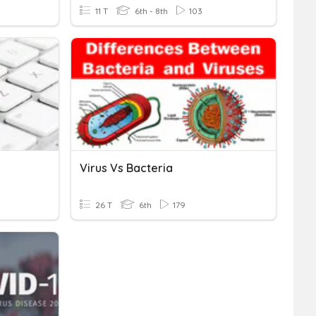
11 T
6th - 8th
103
Virus Vs Bacteria
26 T
6th
179