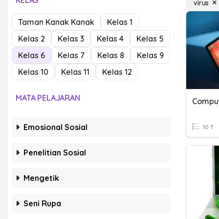
KELAS
virus
Taman Kanak Kanak
Kelas 1
Kelas 2
Kelas 3
Kelas 4
Kelas 5
Kelas 6
Kelas 7
Kelas 8
Kelas 9
Kelas 10
Kelas 11
Kelas 12
MATA PELAJARAN
Comput
Emosional Sosial
10 T
Penelitian Sosial
Mengetik
Seni Rupa