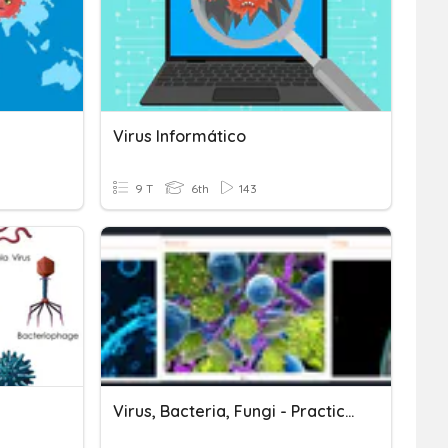
Virus Informático
9 T
6th
143
Virus, Bacteria, Fungi - Practice Quiz