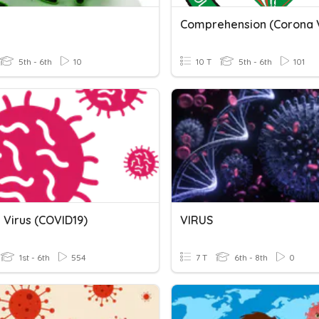
Comprehension (Corona V
5th - 6th
10
10 T
5th - 6th
101
 Virus (COVID19)
VIRUS
1st - 6th
554
7 T
6th - 8th
0