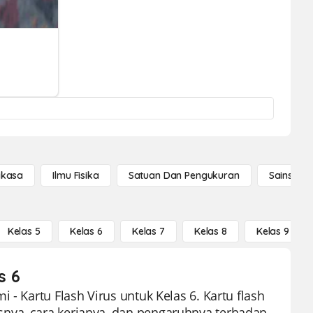
gkasa
Ilmu Fisika
Satuan Dan Pengukuran
Sains Se
Kelas 5
Kelas 6
Kelas 7
Kelas 8
Kelas 9
s 6
 - Kartu Flash Virus untuk Kelas 6. Kartu flash
nya, cara kerjanya, dan pengaruhnya terhadap