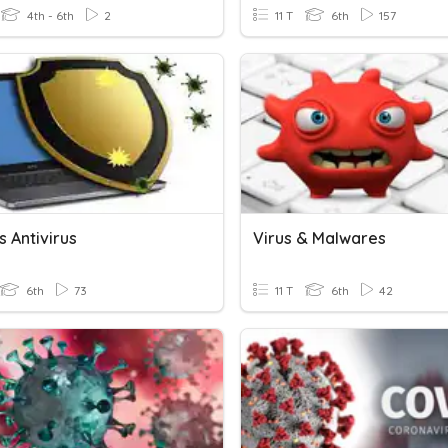
4th - 6th
2
11 T
6th
157
s Antivirus
Virus & Malwares
6th
73
11 T
6th
42