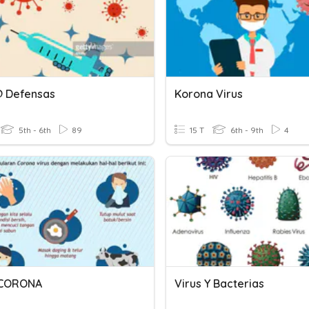
@ Defensas
Korona Virus
5th - 6th
89
15 T
6th - 9th
4
 CORONA
Virus Y Bacterias