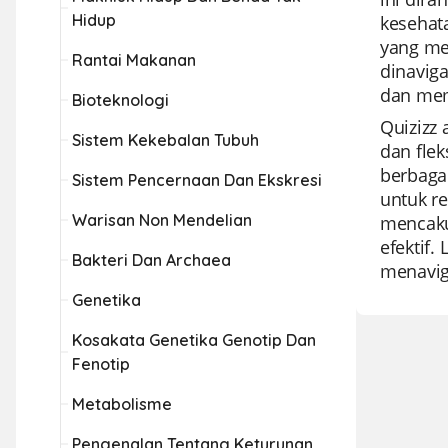
Hidup
kesehat
yang me
Rantai Makanan
dinavig
dan mem
Bioteknologi
Quizizz
Sistem Kekebalan Tubuh
dan fle
berbaga
Sistem Pencernaan Dan Ekskresi
untuk re
Warisan Non Mendelian
mencaku
efektif.
Bakteri Dan Archaea
menavig
Genetika
Kosakata Genetika Genotip Dan
Fenotip
Metabolisme
Pengenalan Tentang Keturunan