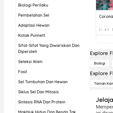
Biologi Perilaku
Pembelahan Sel
Corona
Adaptasi Hewan
8 T
Kotak Punnett
Sifat-Sifat Yang Diwariskan Dan
Diperoleh
Explore F
Seleksi Alam
Biologi
Fosil
Explore F
Sel Tumbuhan Dan Hewan
Taman Kan
Siklus Sel Dan Mitosis
Jelaja
Sintesis RNA Dan Protein
Memperke
Makhluk Hidup Dan Benda Tak
ini dir