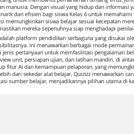
an manusia. Dengan visual yang hidup dan informasi y
narik dan efisien bagi siswa Kelas 6 untuk memahami 
asi memungkinkan siswa belajar sesuai kecepatan me
astikan mereka sepenuhnya siap menghadapi penilaia
 adalah platform pendidikan serbaguna yang disukai 
ksibilitasnya. Ini menawarkan berbagai mode permaina
i jenis pertanyaan untuk memfasilitasi pengalaman be
view unit, persiapan ujian, dan latihan mandiri, di anta
p fitur AI dan kemampuan pelaporan, yang memungk
 Lebih dari sekedar alat belajar, Quizizz menawarkan c
asi sumber belajar, menjadikannya pilihan utama di ka