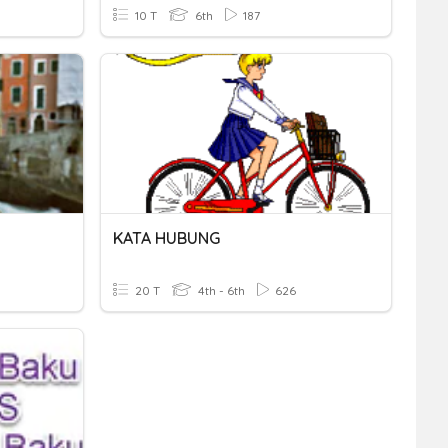
10 T
6th
187
KATA HUBUNG
20 T
4th - 6th
626