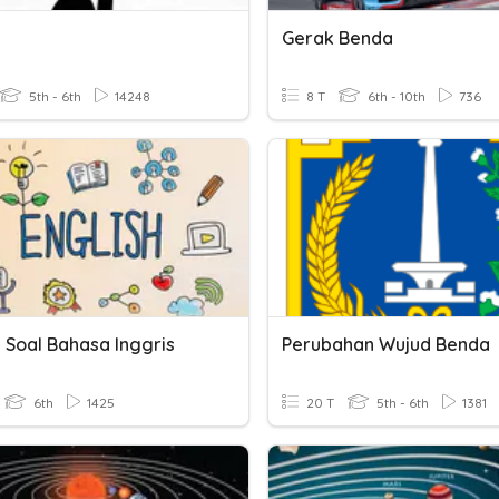
Gerak Benda
5th - 6th
14248
8 T
6th - 10th
736
 Soal Bahasa Inggris
Perubahan Wujud Benda
6th
1425
20 T
5th - 6th
1381