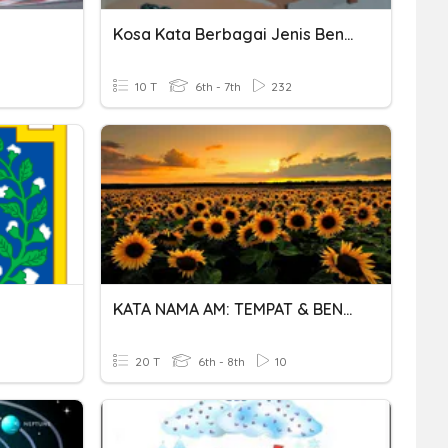
Kosa Kata Berbagai Jenis Benda
10 T
6th - 7th
232
KATA NAMA AM: TEMPAT & BENDA
20 T
6th - 8th
10