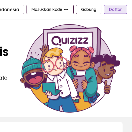
ndonesia
Masukkan kode •••
Gabung
Daftar
is
ata