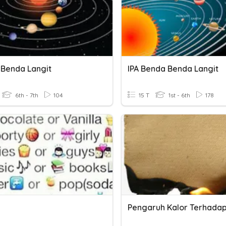
Benda Langit
IPA Benda Benda Langit
6th - 7th
104
15 T
1st - 6th
178