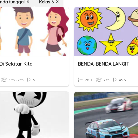
nda tunggal
Kelas 6
i Sekitar Kita
BENDA-BENDA LANGIT
5th - 6th
9
20 T
6th
496