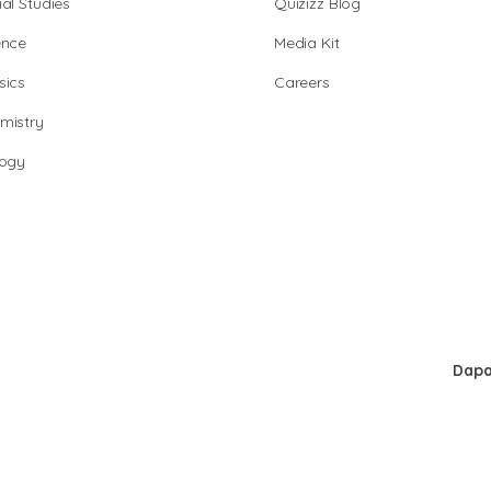
al Studies
Quizizz Blog
ence
Media Kit
sics
Careers
mistry
logy
Dapa