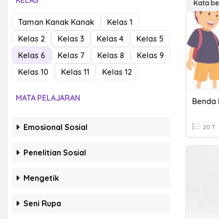
KELAS
Kata be
Taman Kanak Kanak
Kelas 1
Kelas 2
Kelas 3
Kelas 4
Kelas 5
Kelas 6
Kelas 7
Kelas 8
Kelas 9
Kelas 10
Kelas 11
Kelas 12
MATA PELAJARAN
Benda D
Emosional Sosial
20 T
Penelitian Sosial
Mengetik
Seni Rupa