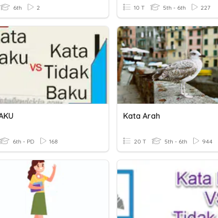
6th
2
10 T
5th - 6th
227
BAKU
Kata Arah
6th - PD
168
20 T
5th - 6th
944