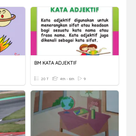
BM KATA ADJEKTIF
20 T
4th - 6th
9