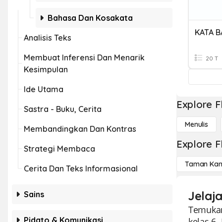
Bahasa Dan Kosakata
KATA 
Analisis Teks
Membuat Inferensi Dan Menarik
20 T
Kesimpulan
Ide Utama
Explore F
Sastra - Buku, Cerita
Menulis
Membandingkan Dan Kontras
Explore F
Strategi Membaca
Taman Kan
Cerita Dan Teks Informasional
Jelaj
Sains
Temukan
Pidato & Komunikasi
kelas 6