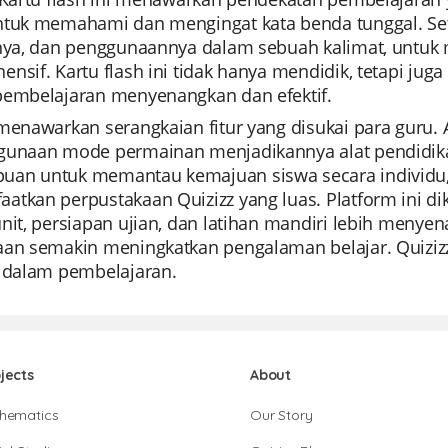
ntuk memahami dan mengingat kata benda tunggal. Seti
inya, dan penggunaannya dalam sebuah kalimat, untuk
ensif. Kartu flash ini tidak hanya mendidik, tetapi 
pembelajaran menyenangkan dan efektif.
 menawarkan serangkaian fitur yang disukai para gur
gunaan mode permainan menjadikannya alat pendidikan
an untuk memantau kemajuan siswa secara individu,
atkan perpustakaan Quizizz yang luas. Platform ini d
nit, persiapan ujian, dan latihan mandiri lebih menyena
aan semakin meningkatkan pengalaman belajar. Quizizz 
i dalam pembelajaran.
jects
About
hematics
Our Story