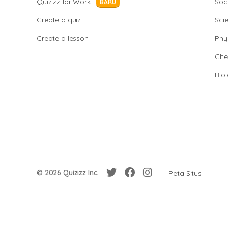
Quizizz for Work
Soci
BARU
Create a quiz
Sci
Create a lesson
Phy
Che
Bio
© 2026 Quizizz Inc.
Peta Situs