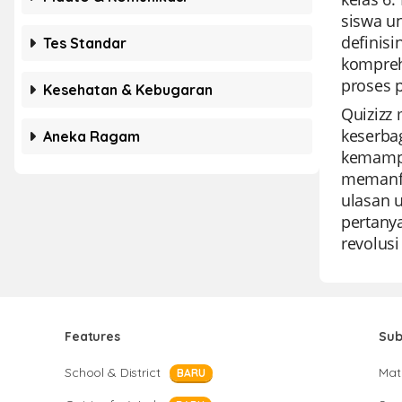
siswa u
definis
Tes Standar
kompreh
proses 
Kesehatan & Kebugaran
Quizizz
keserba
Aneka Ragam
kemampu
memanfa
ulasan u
pertany
revolus
Features
Sub
School & District
Mat
BARU