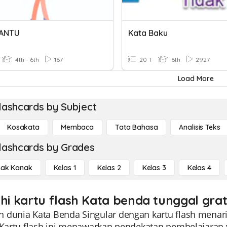
BANTU
Kata Baku
4th - 6th
167
20 T
6th
2927
Load More
lashcards by Subject
Kosakata
Membaca
Tata Bahasa
Analisis Teks
lashcards by Grades
ak Kanak
Kelas 1
Kelas 2
Kelas 3
Kelas 4
ahi kartu flash Kata benda tunggal grat
 dunia Kata Benda Singular dengan kartu flash menari
. Kartu flash ini menawarkan pendekatan pembelajaran