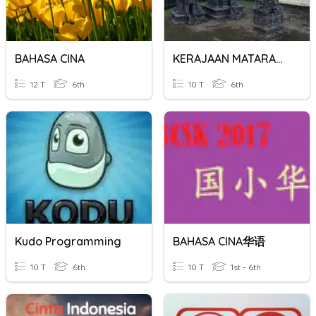
BAHASA CINA
KERAJAAN MATARAM KUNO
12 T
6th
10 T
6th
Kudo Programming
BAHASA CINA华语
10 T
6th
10 T
1st - 6th