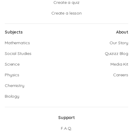
Create a quiz
Create a lesson
Subjects
About
Mathematics
Our Story
Social Studies
Quizizz Blog
Science
Media Kit
Physics
Careers
Chemistry
Biology
Support
F.A.Q.