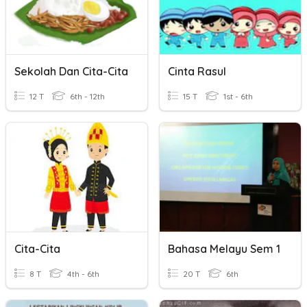
Sekolah Dan Cita-Cita
Cinta Rasul
12 T
6th - 12th
15 T
1st - 6th
Cita-Cita
Bahasa Melayu Sem 1
8 T
4th - 6th
20 T
6th