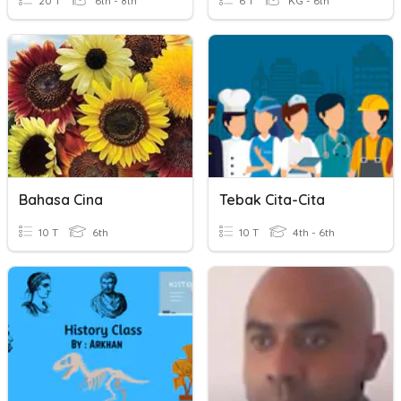
20 T
6th - 8th
6 T
KG - 6th
Bahasa Cina
Tebak Cita-Cita
10 T
6th
10 T
4th - 6th