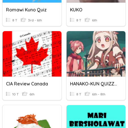
Romawi Kuno Quiz
KUKO
8 T
3rd - 6th
8 T
6th
CIA Review Canada
HANAKO-KUN QUIZZZZ
10 T
6th
8 T
6th - 8th