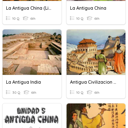
La Antigua China (libro)
La Antigua China
10 Q
6th
10 Q
6th
La Antigua India
Antigua Civilizacion China
30 Q
6th
10 Q
6th