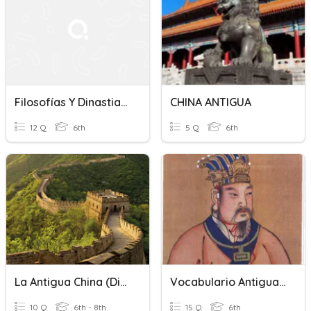
Filosofías Y Dinastias China Antigua
CHINA ANTIGUA
12 Q
6th
5 Q
6th
La Antigua China (dinastías)
Vocabulario Antigua China
10 Q
6th - 8th
15 Q
6th