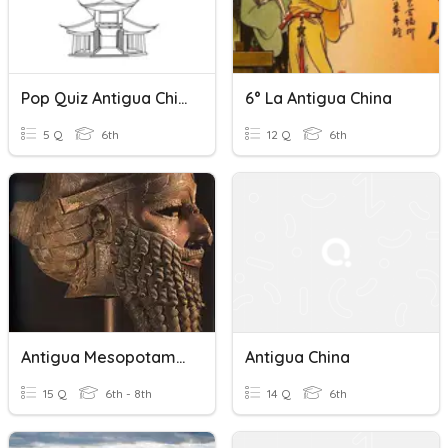
Pop Quiz Antigua China
6° La Antigua China
5 Q
6th
12 Q
6th
Antigua Mesopotamia
Antigua China
15 Q
6th - 8th
14 Q
6th