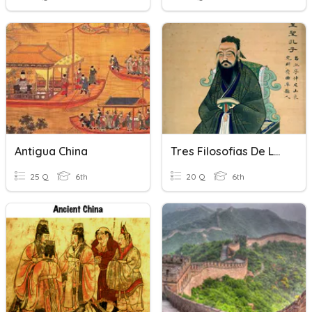
Antigua China
Tres Filosofias De La Antigua China
25 Q
6th
20 Q
6th