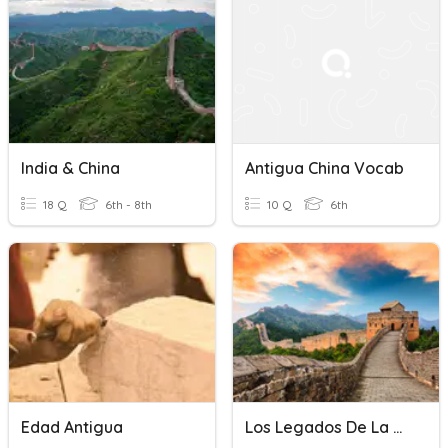
India & China
Antigua China Vocab
18 Q
6th - 8th
10 Q
6th
Edad Antigua
Los Legados De La Antigua China