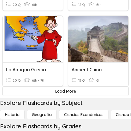
20 Q
6th
12 Q
6th
La Antigua Grecia
Ancient China
20 Q
6th - 7th
15 Q
6th
Load More
Explore Flashcards by Subject
Historia
Geografía
Ciencias Económicas
Ciencia
Explore Flashcards by Grades