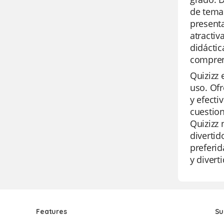
de temas
presenta
atractiv
didáctic
compren
Quizizz 
uso. Ofr
y efecti
cuestion
Quizizz
divertid
preferid
y divert
Features
Su