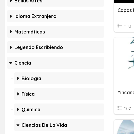
Bellas Artes
Capas 
Idioma Extranjero
15 Q
Matemáticas
Leyendo Escribiendo
Ciencia
Biología
Yincana
Física
12 Q
Química
Ciencias De La Vida