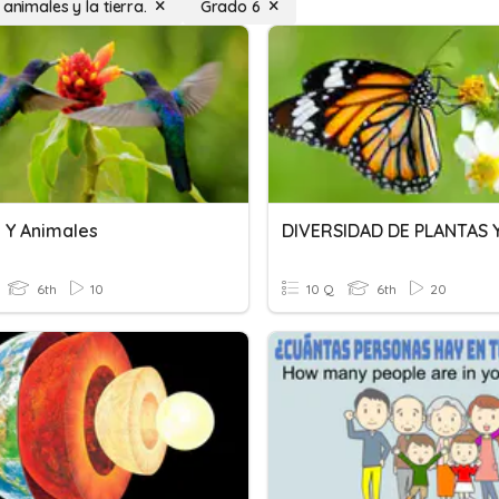
 animales y la tierra.
Grado 6
s Y Animales
6th
10
10 Q
6th
20