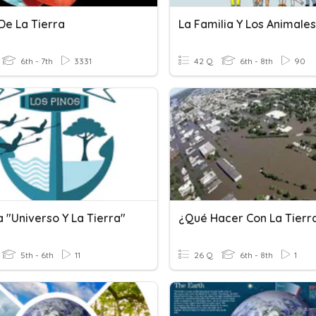
De La Tierra
La Familia Y Los Animales
6th - 7th
3331
42 Q
6th - 8th
90
 "Universo Y La Tierra"
¿Qué Hacer Con La Tierr
5th - 6th
11
26 Q
6th - 8th
1