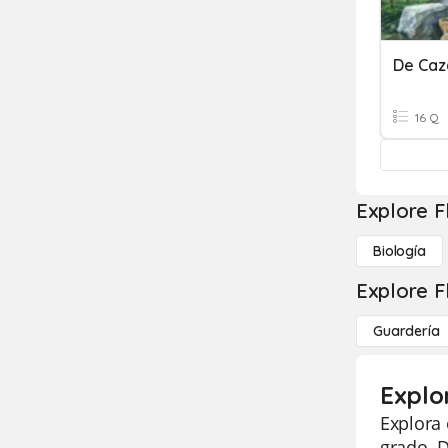
16 Q
Explore F
Biología
Explore F
Guardería
Explor
Explora 
grado. D