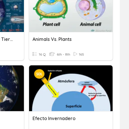
Las Características De La Tierra
Animals Vs. Plants
16 Q
6th - 8th
165
Efecto Invernadero