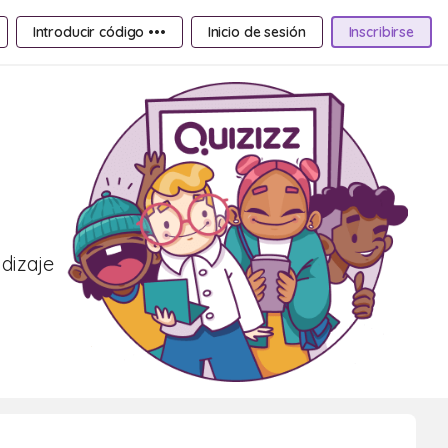
Introducir código •••
Inicio de sesión
Inscribirse
ndizaje