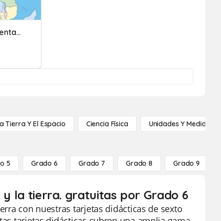
La Geografía Y Primer Asentamiento De Egipto, Kush Y Canaán
a Tierra Y El Espacio
Ciencia Física
Unidades Y Medidas
o 5
Grado 6
Grado 7
Grado 8
Grado 9
y la tierra. gratuitas por Grado 6
erra con nuestras tarjetas didácticas de sexto
stas tarjetas didácticas cubren una amplia gama