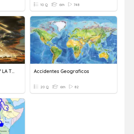
10 Q
6th
748
6TO - ERAS GEOLÓGICAS Y LA TIERRA
Accidentes Geograficos
20 Q
6th
82