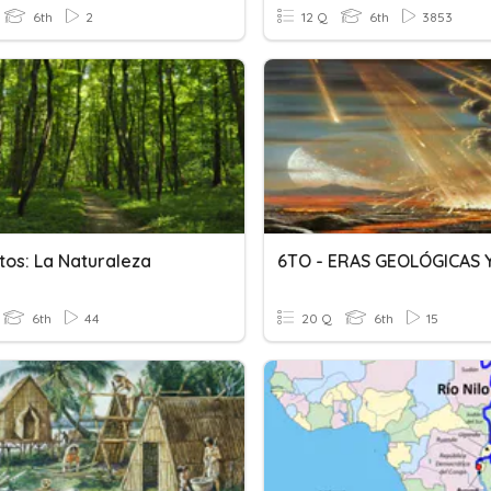
6th
2
12 Q
6th
3853
tos: La Naturaleza
6th
44
20 Q
6th
15