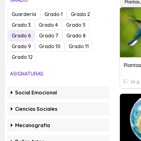
GRADO
Plantas,
Guardería
Grado 1
Grado 2
Grado 3
Grado 4
Grado 5
Grado 6
Grado 7
Grado 8
Grado 9
Grado 10
Grado 11
Grado 12
Planta
ASIGNATURAS
20 Q
Social Emocional
Ciencias Sociales
Mecanografía