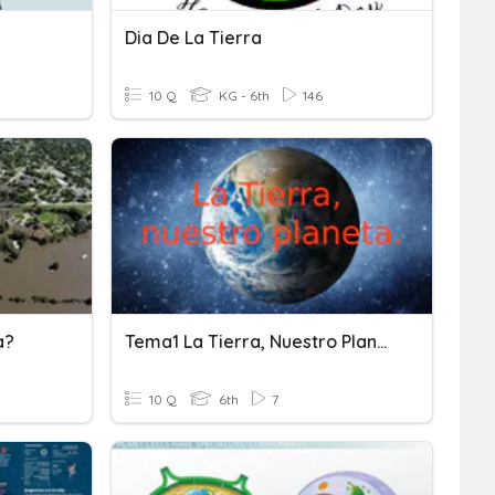
Dia De La Tierra
10 Q
KG - 6th
146
a?
Tema1 La Tierra, Nuestro Planeta
10 Q
6th
7