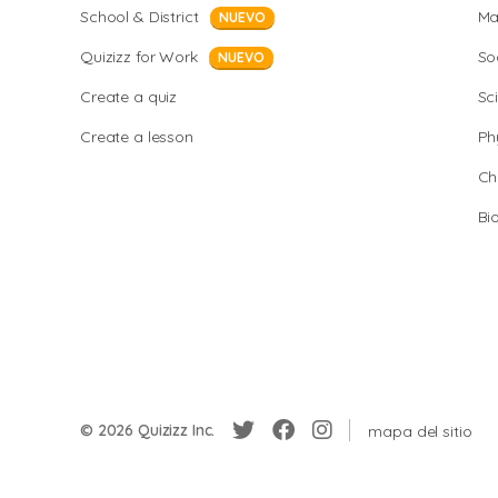
School & District
Ma
NUEVO
Quizizz for Work
So
NUEVO
Create a quiz
Sc
Create a lesson
Ph
Ch
Bi
© 2026 Quizizz Inc.
mapa del sitio