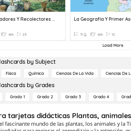
De Cazadores Y Recolectores A Agricultores
6th
23
11 Q
6th
12
Load More
lashcards by Subject
Física
Química
Ciencias De La Vida
Ciencias De L
lashcards by Grades
Grado 1
Grado 2
Grado 3
Grado 4
Grad
a tarjetas didácticas Plantas, animales 
el fascinante mundo de las plantas, los animales y la Ti
iseñadas para mejorar el aprendizaje y la retención, e