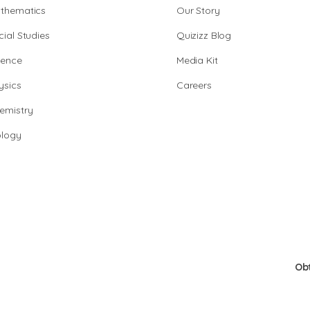
thematics
Our Story
cial Studies
Quizizz Blog
ience
Media Kit
ysics
Careers
emistry
ology
Ob