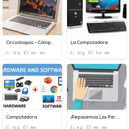
Circunloquio - Computadora
La Computadora
22 Q
6th - 9th
24 Q
3rd - 6th
Computadora
¡Repasemos Las Partes De La Computadora!
10 Q
6th
8 Q
4th - 6th