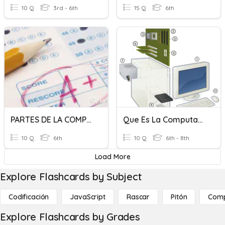
10 Q
3rd - 6th
15 Q
6th
PARTES DE LA COMPUTADORA
Que Es La Computadora
10 Q
6th
10 Q
6th - 8th
Load More
Explore Flashcards by Subject
Codificación
JavaScript
Rascar
Pitón
Com
Explore Flashcards by Grades