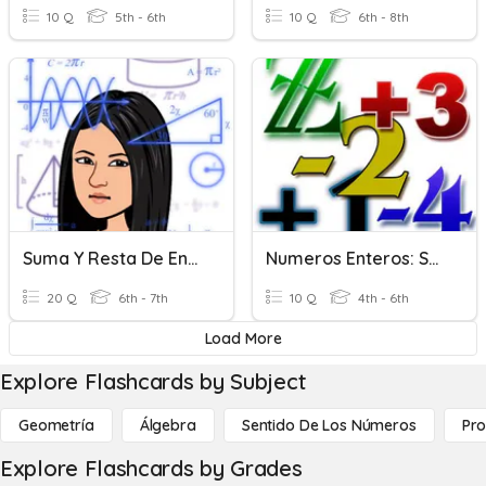
10 Q
5th - 6th
10 Q
6th - 8th
Suma Y Resta De Enteros
Numeros Enteros: Sumas Y Restas
20 Q
6th - 7th
10 Q
4th - 6th
Load More
Explore Flashcards by Subject
Geometría
Álgebra
Sentido De Los Números
Pro
Explore Flashcards by Grades