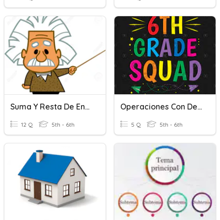
Suma Y Resta De Enteros
Operaciones Con Decimales
12 Q
5th - 6th
5 Q
5th - 6th