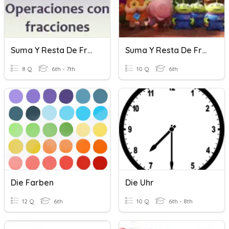
Suma Y Resta De Fracciones
Suma Y Resta De Fracciones Heterogéneas
8 Q
6th - 7th
10 Q
6th
Die Farben
Die Uhr
12 Q
6th
10 Q
6th - 8th