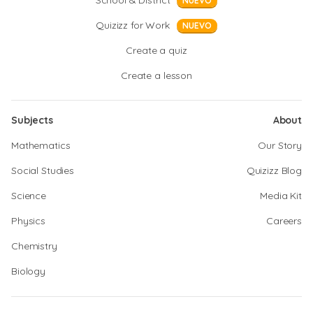
School & District
NUEVO
Quizizz for Work
NUEVO
Create a quiz
Create a lesson
Subjects
About
Mathematics
Our Story
Social Studies
Quizizz Blog
Science
Media Kit
Physics
Careers
Chemistry
Biology