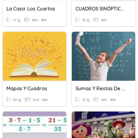
La Casa: Los Cuartos
CUADROS SINÓPTICOS Y ESQUEMAS
17 Q
6th - 8th
15 Q
6th
Mapas Y Cuadros
Sumas Y Restas De Numeros Positivos Y Negativos
10 Q
3rd - 6th
12 Q
6th - 8th