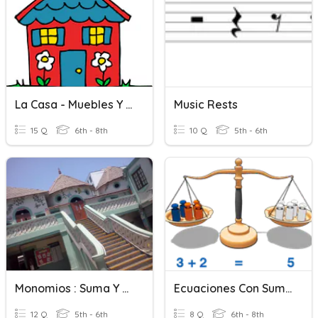
La Casa - Muebles Y Cuartos
Music Rests
15 Q
6th - 8th
10 Q
5th - 6th
Monomios : Suma Y Resta
Ecuaciones Con Suma Y Resta
12 Q
5th - 6th
8 Q
6th - 8th