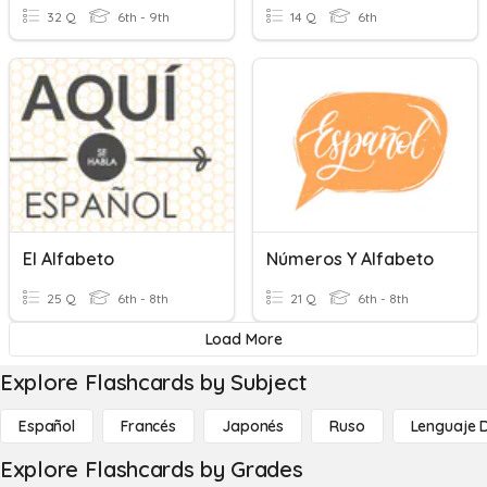
32 Q
6th - 9th
14 Q
6th
El Alfabeto
Números Y Alfabeto
25 Q
6th - 8th
21 Q
6th - 8th
Load More
Explore Flashcards by Subject
Español
Francés
Japonés
Ruso
Lenguaje 
Explore Flashcards by Grades