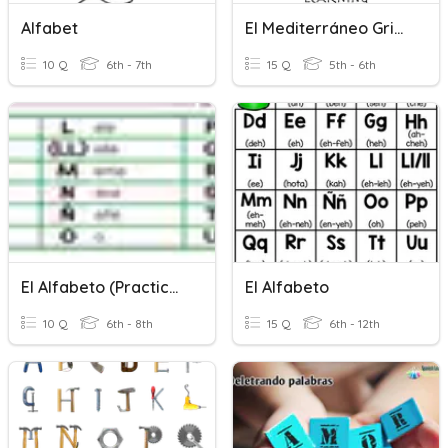
Alfabet
El Mediterráneo Griego
10 Q
6th - 7th
15 Q
5th - 6th
El Alfabeto (practicando El Deletreo)
El Alfabeto
10 Q
6th - 8th
15 Q
6th - 12th