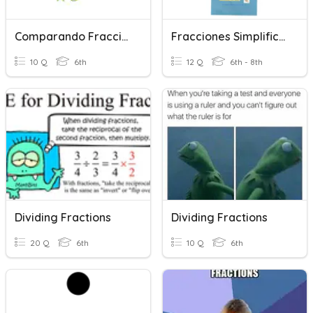
Comparando Fracciones Con FRACCIONES EQUIVALENTES
Fracciones Simplificar Multiplicar Y Dividir
10 Q
6th
12 Q
6th - 8th
Dividing Fractions
Dividing Fractions
20 Q
6th
10 Q
6th