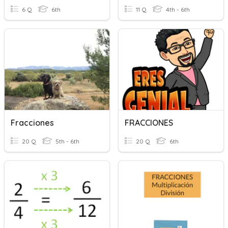
6 Q
6th
11 Q
4th - 6th
Fracciones
FRACCIONES
20 Q
5th - 6th
20 Q
6th