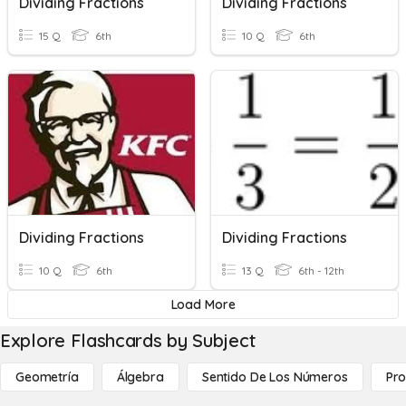
Dividing Fractions
Dividing Fractions
15 Q
6th
10 Q
6th
Dividing Fractions
Dividing Fractions
10 Q
6th
13 Q
6th - 12th
Load More
Explore Flashcards by Subject
Geometría
Álgebra
Sentido De Los Números
Pro