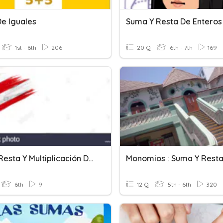
e Iguales
Suma Y Resta De Enteros
1st - 6th
206
20 Q
6th - 7th
169
Suma, Resta Y Multiplicación De Fracciones Y Números Mixtos
Monomios : Suma Y Rest
6th
9
12 Q
5th - 6th
320