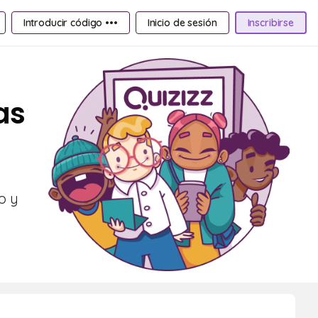
Introducir código •••
Inicio de sesión
Inscribirse
as
o y