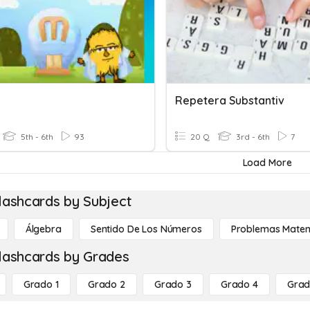
Repetera Substantiv
5th - 6th
93
20 Q
3rd - 6th
7
Load More
lashcards by Subject
Álgebra
Sentido De Los Números
Problemas Matem
lashcards by Grades
Grado 1
Grado 2
Grado 3
Grado 4
Grad