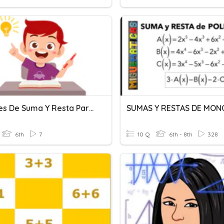
Patrones De Suma Y Resta Para 6 Años
SUMAS Y RESTAS DE MON
6th
7
10 Q
6th - 8th
328