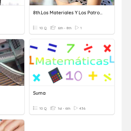
8th.Los Materiales Y Los Patrones
10 Q
6th - 8th
1
a
Suma
10 Q
1st - 6th
436