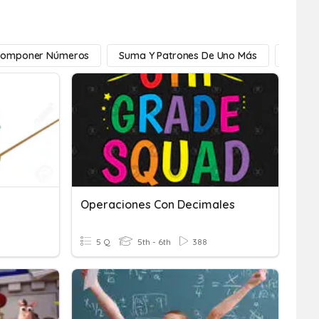
componer Números
Suma Y Patrones De Uno Más
Suma Y
Operaciones Con Decimales
5 Q
5th - 6th
388