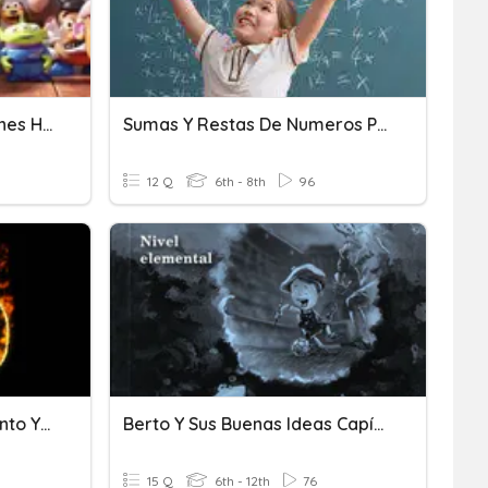
Suma Y Resta De Fracciones Heterogéneas
Sumas Y Restas De Numeros Positivos Y Negativos
12 Q
6th - 8th
96
Los Números - Cero A Ciento Y Uno
Berto Y Sus Buenas Ideas Capítulo Uno
15 Q
6th - 12th
76