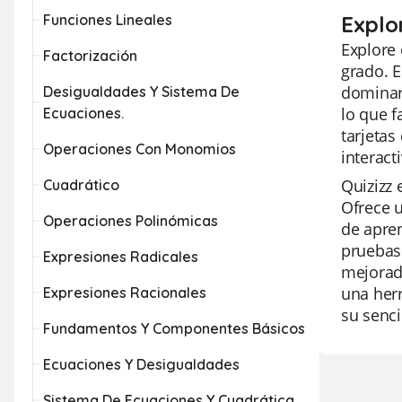
Funciones Lineales
Explo
Explore 
Factorización
grado. E
dominar 
Desigualdades Y Sistema De
lo que f
Ecuaciones.
tarjetas
Operaciones Con Monomios
interac
Quizizz 
Cuadrático
Ofrece 
Operaciones Polinómicas
de apren
pruebas 
Expresiones Radicales
mejorada
una herr
Expresiones Racionales
su senci
Fundamentos Y Componentes Básicos
Ecuaciones Y Desigualdades
Sistema De Ecuaciones Y Cuadrática