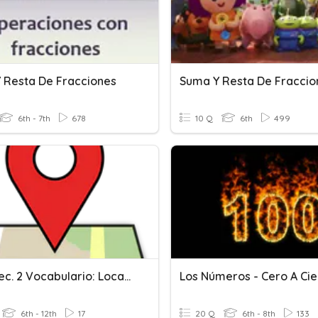
 Resta De Fracciones
6th - 7th
678
10 Q
6th
499
Uni. 2 Lec. 2 Vocabulario: Locación Y Más Palabras
6th - 12th
17
20 Q
6th - 8th
133