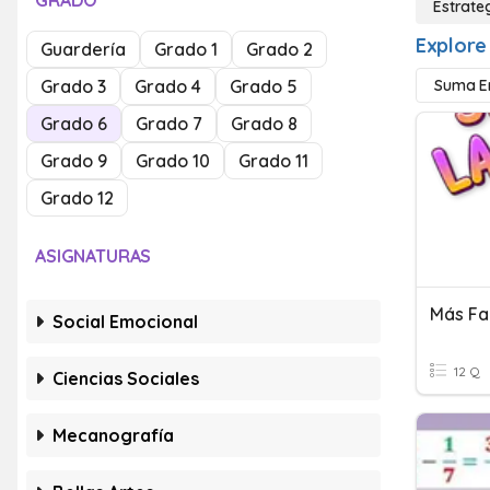
GRADO
Estrate
Explore
Guardería
Grado 1
Grado 2
Grado 3
Grado 4
Grado 5
Suma E
Grado 6
Grado 7
Grado 8
Grado 9
Grado 10
Grado 11
Grado 12
ASIGNATURAS
Más Fa
Social Emocional
12 Q
Ciencias Sociales
Mecanografía