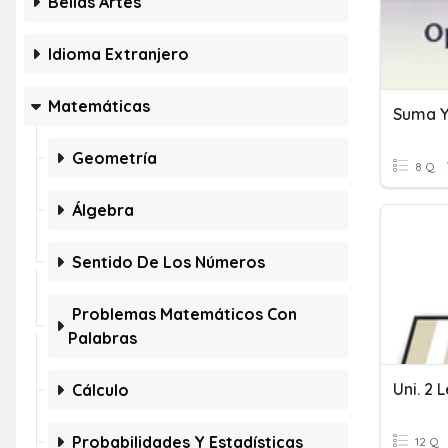
Bellas Artes
Idioma Extranjero
Matemáticas
Suma Y
Geometría
8 Q
Álgebra
Sentido De Los Números
Problemas Matemáticos Con
Palabras
Cálculo
Probabilidades Y Estadísticas
12 Q