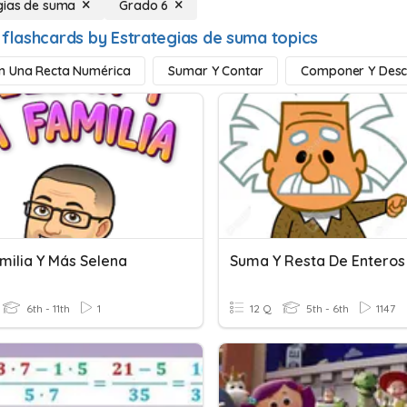
gias de suma
Grado 6
 flashcards by Estrategias de suma topics
n Una Recta Numérica
Sumar Y Contar
Componer Y Des
milia Y Más Selena
Suma Y Resta De Enteros
6th - 11th
1
12 Q
5th - 6th
1147