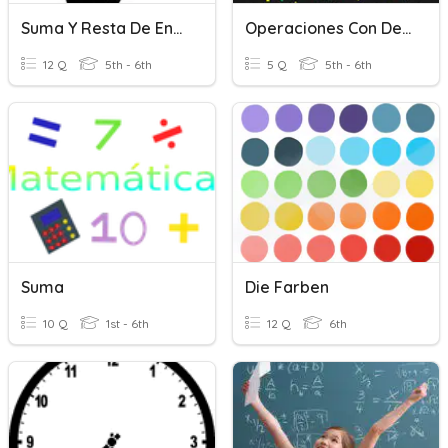
Suma Y Resta De Enteros
Operaciones Con Decimales
12 Q
5th - 6th
5 Q
5th - 6th
Suma
Die Farben
10 Q
1st - 6th
12 Q
6th