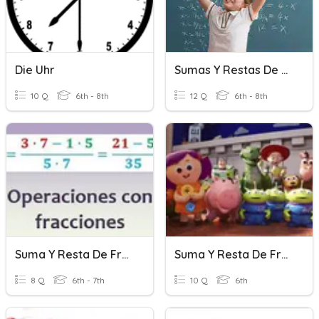
Die Uhr
Sumas Y Restas De Numeros Positivos Y Negativos
10 Q
6th - 8th
12 Q
6th - 8th
Suma Y Resta De Fracciones
Suma Y Resta De Fracciones Heterogéneas
8 Q
6th - 7th
10 Q
6th