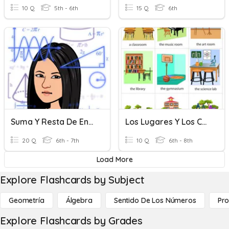
10 Q
5th - 6th
15 Q
6th
Suma Y Resta De Enteros
Los Lugares Y Los Cuartos De La Casa
20 Q
6th - 7th
10 Q
6th - 8th
Load More
Explore Flashcards by Subject
Geometría
Álgebra
Sentido De Los Números
Pro
Explore Flashcards by Grades