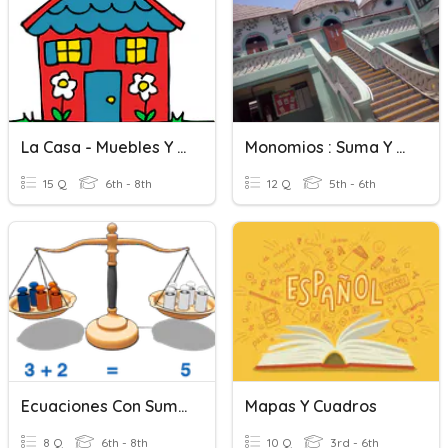
La Casa - Muebles Y Cuartos
Monomios : Suma Y Resta
15 Q
6th - 8th
12 Q
5th - 6th
Ecuaciones Con Suma Y Resta
Mapas Y Cuadros
8 Q
6th - 8th
10 Q
3rd - 6th