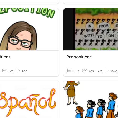
itions
Prepositions
6th
422
10 Q
6th - 12th
3534