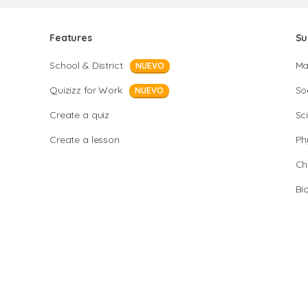
Features
Su
School & District
Ma
NUEVO
Quizizz for Work
So
NUEVO
Create a quiz
Sc
Create a lesson
Ph
Ch
Bi