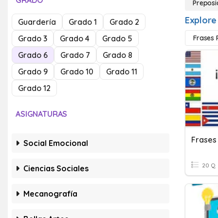
GRADO
Preposi
Explore
Guardería
Grado 1
Grado 2
Grado 3
Grado 4
Grado 5
Frases 
Grado 6
Grado 7
Grado 8
Grado 9
Grado 10
Grado 11
Grado 12
ASIGNATURAS
Frases 
Social Emocional
20 Q
Ciencias Sociales
Mecanografía