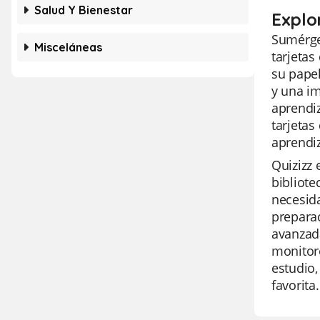
Salud Y Bienestar
Explo
Sumérget
Misceláneas
tarjetas
su papel
y una im
aprendiz
tarjetas
aprendiz
Quizizz 
bibliote
necesida
prepara
avanzada
monitore
estudio,
favorita.