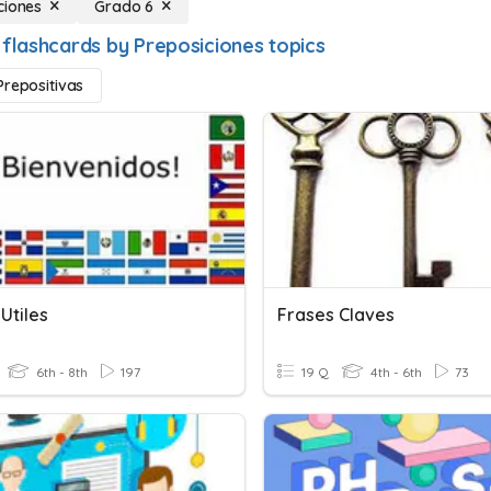
ciones
Grado 6
 flashcards by Preposiciones topics
Prepositivas
Utiles
Frases Claves
6th - 8th
197
19 Q
4th - 6th
73