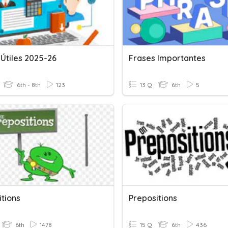
 Útiles 2025-26
Frases Importantes
6th - 8th
123
13 Q
6th
5
itions
Prepositions
6th
1478
15 Q
6th
436