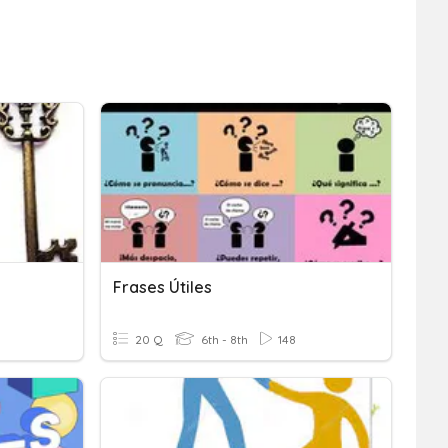
Frases Útiles
20 Q
6th - 8th
148