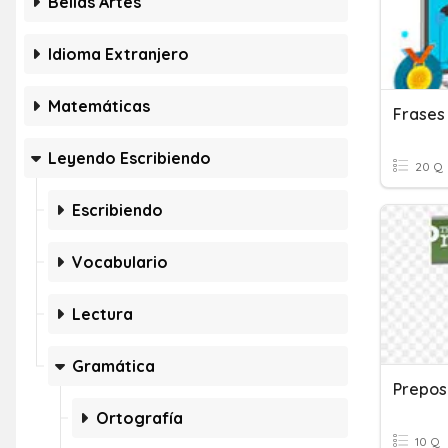
Bellas Artes
Idioma Extranjero
Matemáticas
Frases
Leyendo Escribiendo
20 Q
Escribiendo
Vocabulario
Lectura
Gramática
Prepos
Ortografía
10 Q