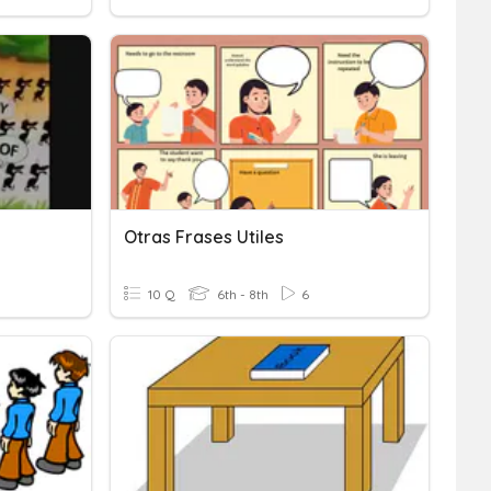
Otras Frases Utiles
10 Q
6th - 8th
6