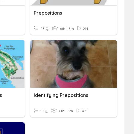
Prepositions
23 Q
6th - 8th
214
s
Identifying Prepositions
15 Q
6th - 8th
421