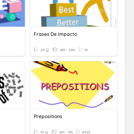
Frases De Impacto
20 Q
6th - 12th
16
Prepositions
10 Q
6th - 7th
4325