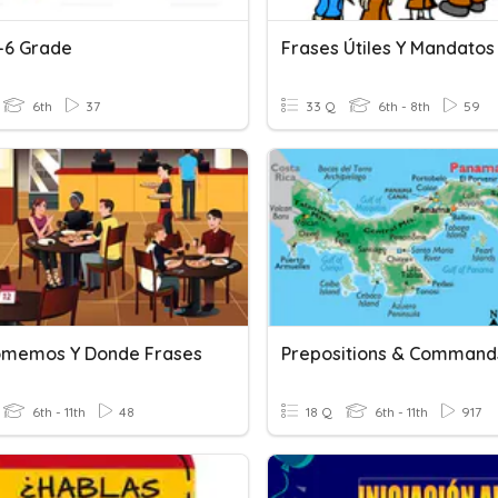
-6 Grade
Frases Útiles Y Mandatos
6th
37
33 Q
6th - 8th
59
memos Y Donde Frases
Prepositions & Command
6th - 11th
48
18 Q
6th - 11th
917