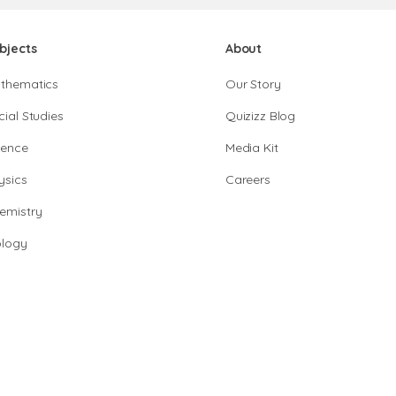
bjects
About
thematics
Our Story
cial Studies
Quizizz Blog
ience
Media Kit
ysics
Careers
emistry
ology