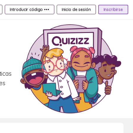
Introducir código •••
Inicio de sesión
Inscribirse
ticas
es