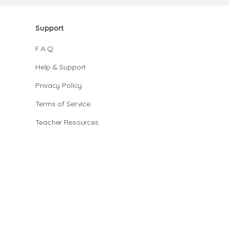
Support
F.A.Q.
Help & Support
Privacy Policy
Terms of Service
Teacher Resources