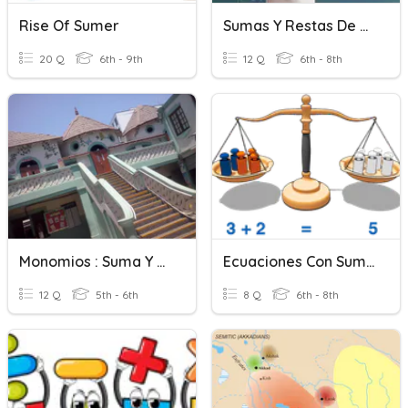
Rise Of Sumer
Sumas Y Restas De Numeros Positivos Y Negativos
20 Q
6th - 9th
12 Q
6th - 8th
Monomios : Suma Y Resta
Ecuaciones Con Suma Y Resta
12 Q
5th - 6th
8 Q
6th - 8th