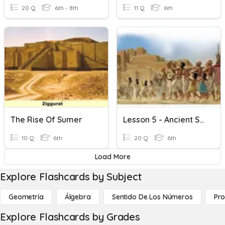
20 Q
6th - 8th
11 Q
6th
The Rise Of Sumer
Lesson 5 - Ancient Sumer
10 Q
6th
20 Q
6th
Load More
Explore Flashcards by Subject
Geometría
Álgebra
Sentido De Los Números
Pro
Explore Flashcards by Grades