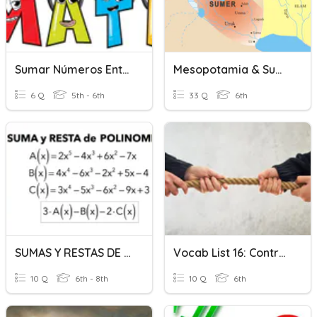
Sumar Números Enteros Y Decimales
Mesopotamia & Sumer (1,2)
6 Q
5th - 6th
33 Q
6th
SUMAS Y RESTAS DE MONOMIOS
Vocab List 16: Contra-/Anti-
10 Q
6th - 8th
10 Q
6th