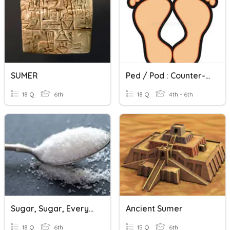
SUMER
Ped / Pod : Counter- / Contra-
18 Q
6th
18 Q
4th - 6th
Sugar, Sugar, Everywhere
Ancient Sumer
18 Q
6th
15 Q
6th