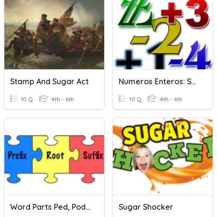
Stamp And Sugar Act
Numeros Enteros: Sumas Y Restas
10 Q
4th - 6th
10 Q
4th - 6th
Word Parts Ped, Pod, Counter-, And Contra-
Sugar Shocker