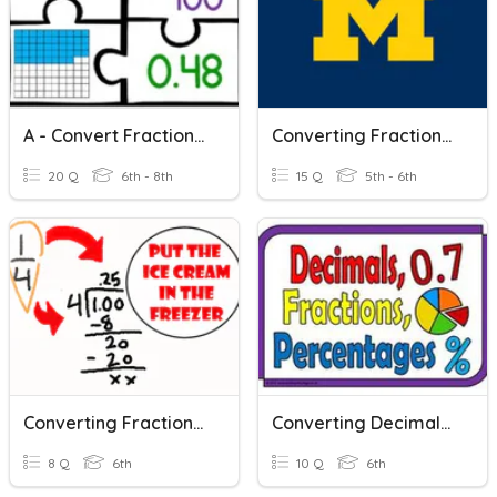
A - Convert Fractions & Decimals
Converting Fractions, Decimals, And Percents
20 Q
6th - 8th
15 Q
5th - 6th
Converting Fractions To Decimals
Converting Decimals To Fractions And Fractions To Decimals
8 Q
6th
10 Q
6th