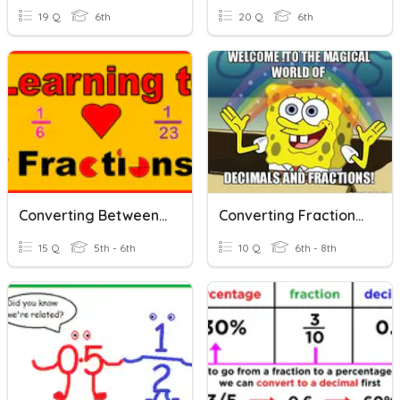
19 Q
6th
20 Q
6th
Converting Between Fractions & Decimals
Converting Fractions To Decimals
15 Q
5th - 6th
10 Q
6th - 8th