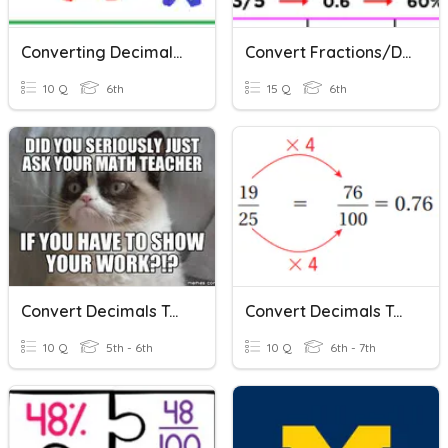
Converting Decimals And Fractions
Convert Fractions/Decimals/Percents
10 Q
6th
15 Q
6th
Convert Decimals To Fractions
Convert Decimals To Fractions
10 Q
5th - 6th
10 Q
6th - 7th