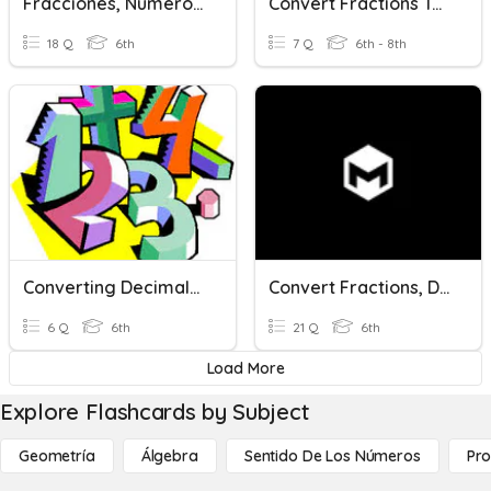
Fracciones, Números Decimales Y Conversiones
Convert Fractions To Decimals
18 Q
6th
7 Q
6th - 8th
Converting Decimals To Fractions
Convert Fractions, Decimals, And Percents
6 Q
6th
21 Q
6th
Load More
Explore Flashcards by Subject
Geometría
Álgebra
Sentido De Los Números
Pro