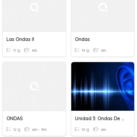
Las Ondas II
Ondas
17 Q
6th
19 Q
6th
ONDAS
Unidad 3: Ondas De Sonido
12 Q
6th - 9th
10 Q
6th