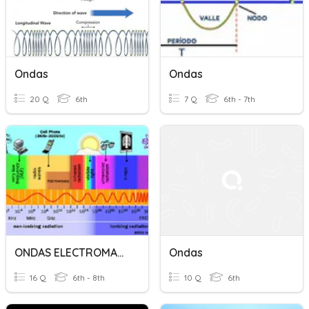
Ondas
Ondas
20 Q
6th
7 Q
6th - 7th
ONDAS ELECTROMAGNÉTICAS
Ondas
16 Q
6th - 8th
10 Q
6th