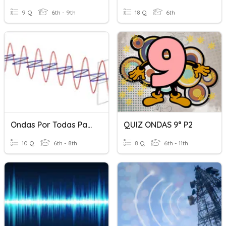
9 Q
6th - 9th
18 Q
6th
Ondas Por Todas Partes.
QUIZ ONDAS 9° P2
10 Q
6th - 8th
8 Q
6th - 11th