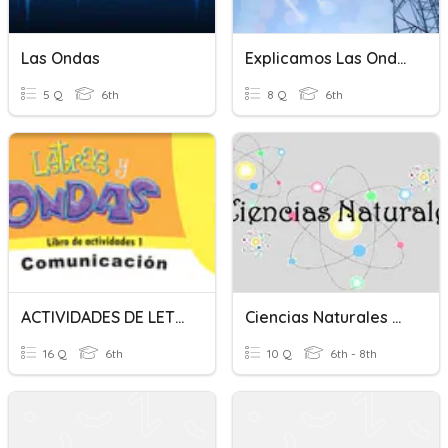
Las Ondas
Explicamos Las Ondas Electromagnéticas
5 Q
6th
8 Q
6th
ACTIVIDADES DE LETRAS Y ONDAS 6
Ciencias Naturales Ondas Del Caribe
16 Q
6th
10 Q
6th - 8th