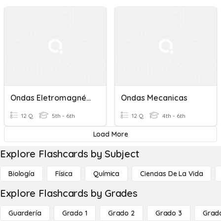
Ondas Eletromagnéticas
Ondas Mecanicas
12 Q
5th - 6th
12 Q
4th - 6th
Load More
Explore Flashcards by Subject
Biología
Física
Química
Ciencias De La Vida
Explore Flashcards by Grades
Guardería
Grado 1
Grado 2
Grado 3
Grad