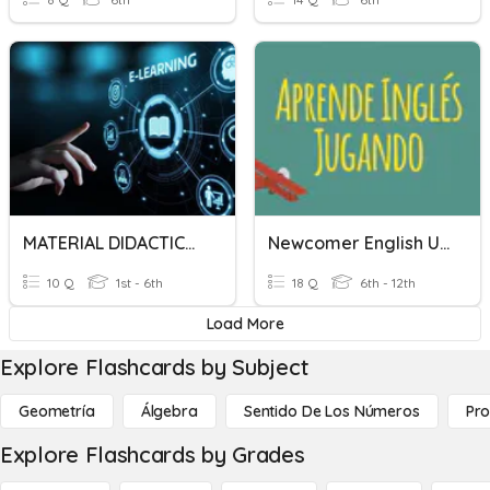
MATERIAL DIDACTICO PARA CENTROS EDUCATIVOS
Newcomer English Unit 1
10 Q
1st - 6th
18 Q
6th - 12th
Load More
Explore Flashcards by Subject
Geometría
Álgebra
Sentido De Los Números
Pro
Explore Flashcards by Grades