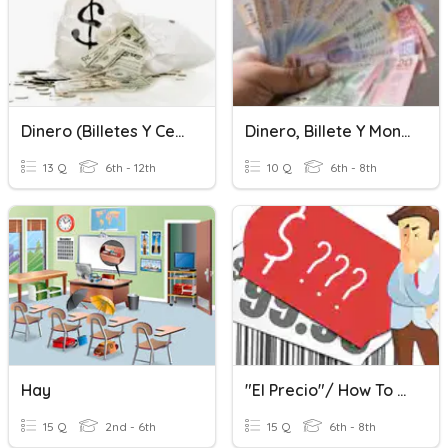
Dinero (billetes Y Centavos)
Dinero, Billete Y Monedas
13 Q
6th - 12th
10 Q
6th - 8th
Hay
"El Precio"/ How To Tell The Price In Spanish
15 Q
2nd - 6th
15 Q
6th - 8th