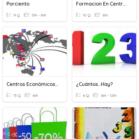
Porciento
Formacion En Centros De Trabajo
9 Q
5th - 6th
10 Q
6th
Centros Económicos Mundiales
¿Cuántos...hay?
13 Q
6th
6 Q
6th - 12th