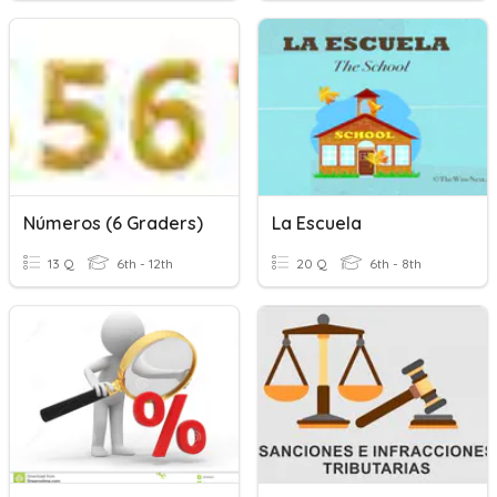
Números (6 Graders)
La Escuela
13 Q
6th - 12th
20 Q
6th - 8th