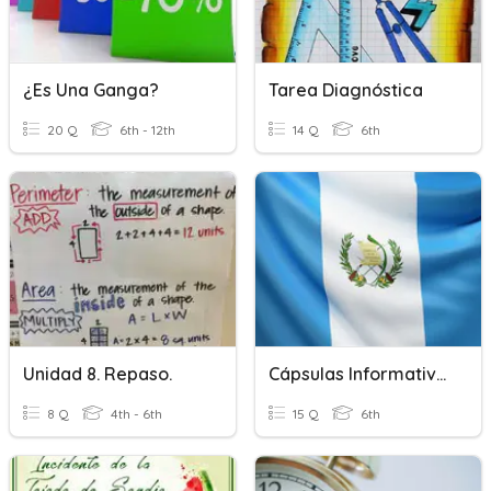
¿Es Una Ganga?
Tarea Diagnóstica
20 Q
6th - 12th
14 Q
6th
Unidad 8. Repaso.
Cápsulas Informativas Sobre La Independencia
8 Q
4th - 6th
15 Q
6th