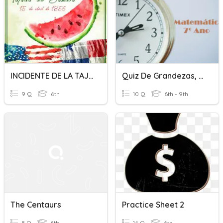
INCIDENTE DE LA TAJADA DE SANDIA
Quiz De Grandezas, Ângulos E Frações
9 Q
6th
10 Q
6th - 9th
The Centaurs
Practice Sheet 2
8 Q
6th
14 Q
6th