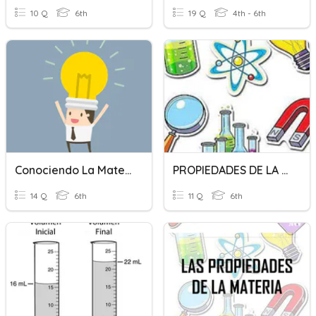
10 Q
6th
19 Q
4th - 6th
Conociendo La Materia... (Propiedades De La Materia)
PROPIEDADES DE LA MATERIA
14 Q
6th
11 Q
6th