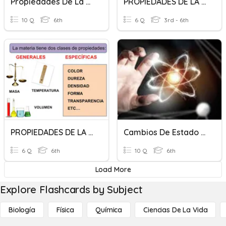
Propiedades De La Materia
PROPIEDADES DE LA MATERIA
10 Q
6th
6 Q
3rd - 6th
PROPIEDADES DE LA MATERIA
Cambios De Estado Y Propiedades De La Materia
6 Q
6th
10 Q
6th
Load More
Explore Flashcards by Subject
Biología
Física
Química
Ciencias De La Vida