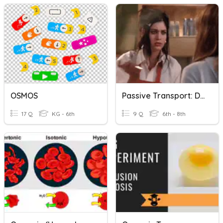
OSMOS
Passive Transport: Diffusion Or Osmosis
17 Q
KG - 6th
9 Q
6th - 8th