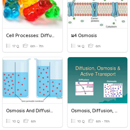
Cell Processes: Diffusion And Osmosis
ม4 Osmosis
17 Q
6th - 7th
14 Q
6th
Osmosis And Diffusion Review
Osmosis, Diffusion, And Active Transport Quiz
10 Q
6th
10 Q
6th - 11th