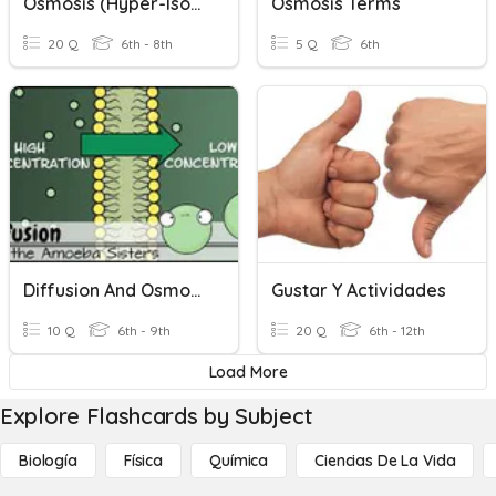
Osmosis (Hyper-Iso-Hypo Tonic)
Osmosis Terms
20 Q
6th - 8th
5 Q
6th
Diffusion And Osmosis
Gustar Y Actividades
10 Q
6th - 9th
20 Q
6th - 12th
Load More
Explore Flashcards by Subject
Biología
Física
Química
Ciencias De La Vida