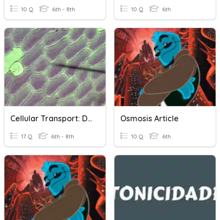
10 Q
6th - 8th
10 Q
6th
Cellular Transport: Diffusion & Osmosis
Osmosis Article
17 Q
6th - 8th
10 Q
6th