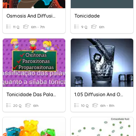
Osmosis And Diffusion
Tonicidade
11 Q
6th - 7th
9 Q
6th
Tonicidade Das Palavras
1.05 Diffusion And Osmosis
20 Q
6th
10 Q
6th - 8th