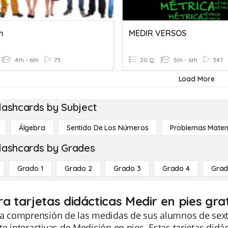
m
MEDIR VERSOS
4th - 6th
73
20 Q
5th - 6th
347
Load More
lashcards by Subject
Álgebra
Sentido De Los Números
Problemas Matem
lashcards by Grades
Grado 1
Grado 2
Grado 3
Grado 4
Grad
ra tarjetas didácticas Medir en pies gra
la comprensión de las medidas de sus alumnos de sexto
e interactivas de Medición en pies. Estas tarjetas didá