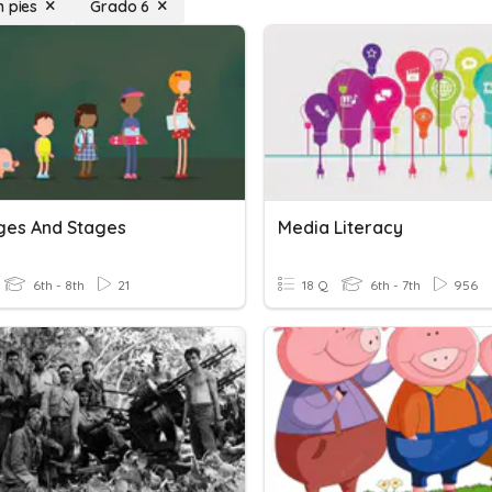
n pies
Grado 6
ges And Stages
Media Literacy
6th - 8th
21
18 Q
6th - 7th
956