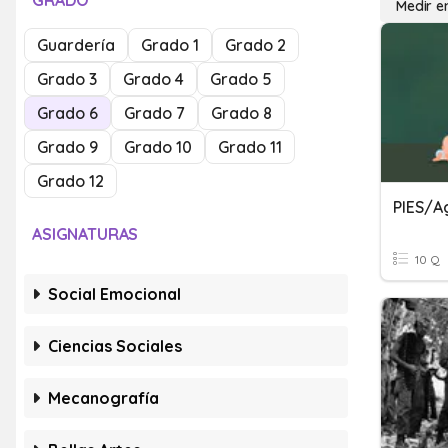
GRADO
Medir e
Guardería
Grado 1
Grado 2
Grado 3
Grado 4
Grado 5
Grado 6
Grado 7
Grado 8
Grado 9
Grado 10
Grado 11
Grado 12
PIES/A
ASIGNATURAS
10 Q
Social Emocional
Ciencias Sociales
Mecanografía