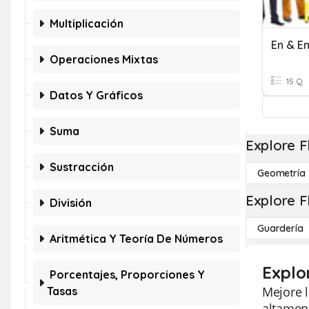
Multiplicación
En & E
Operaciones Mixtas
15 Q
Datos Y Gráficos
Suma
Explore F
Sustracción
Geometría
Explore F
División
Guardería
Aritmética Y Teoría De Números
Explo
Porcentajes, Proporciones Y
Mejore 
Tasas
altament