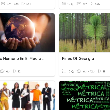
4th - 6th
348
15 Q
6th
336
Impacto Humano En El Medio Ambiente
Pines Of Georgia
6th
12
10 Q
6th - 12th
11