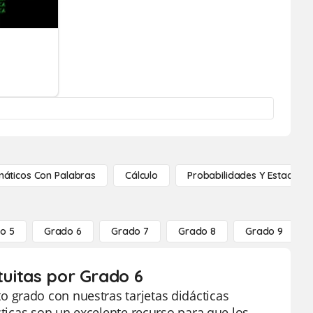
áticos Con Palabras
Cálculo
Probabilidades Y Estadístic
o 5
Grado 6
Grado 7
Grado 8
Grado 9
tuitas por Grado 6
 grado con nuestras tarjetas didácticas
cticas son un excelente recurso para que los