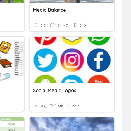
Media Balance
17 Q
6th - 7th
340
Social Media Logos
10 Q
6th
2217