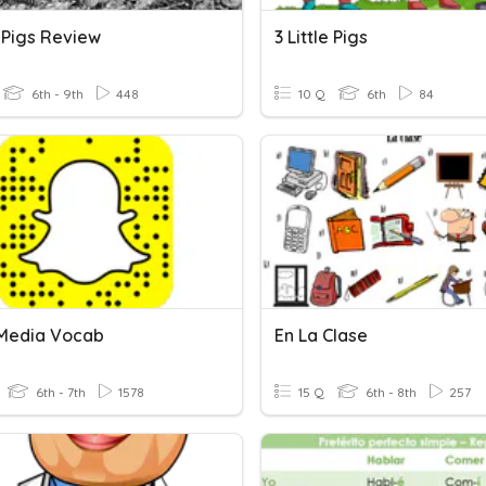
 Pigs Review
3 Little Pigs
6th - 9th
448
10 Q
6th
84
 Media Vocab
En La Clase
6th - 7th
1578
15 Q
6th - 8th
257