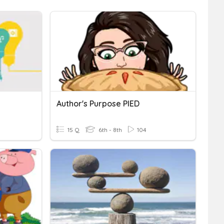
Author's Purpose PIED
15 Q
6th - 8th
104