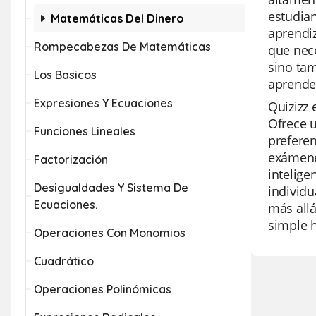
estudian
Matemáticas Del Dinero
aprendiz
Rompecabezas De Matemáticas
que nece
sino tam
Los Basicos
aprende
Expresiones Y Ecuaciones
Quizizz 
Ofrece u
Funciones Lineales
preferen
exámene
Factorización
intelige
Desigualdades Y Sistema De
individu
Ecuaciones.
más allá
simple h
Operaciones Con Monomios
Cuadrático
Operaciones Polinómicas