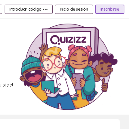
Introducir código •••
Inicio de sesión
Inscribirse
zizz!