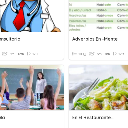
onsultorio
Adverbios En -mente
6th - 12th
170
10 Q
6th - 8th
129
ula
En El Restaurante...