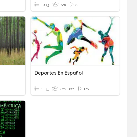
10 Q
6th
6
Deportes En Español
15 Q
6th - 8th
179