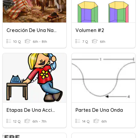
Creación De Una Nación
Volumen #2
10 Q
6th - 8th
7 Q
6th
Etapas De Una Acción
Partes De Una Onda
12 Q
6th - 7th
14 Q
6th