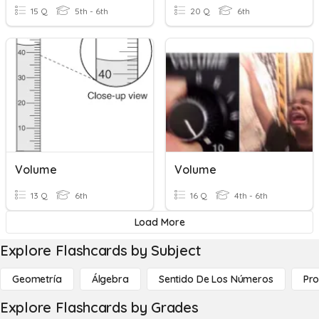
15 Q
5th - 6th
20 Q
6th
Volume
Volume
13 Q
6th
16 Q
4th - 6th
Load More
Explore Flashcards by Subject
Geometría
Álgebra
Sentido De Los Números
Pro
Explore Flashcards by Grades