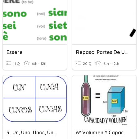
Essere
Repaso: Partes De Una Oracion
11 Q
6th - 12th
20 Q
6th - 12th
3_Un, Una, Unos, Unas & Plurals In Spanish
6º Volumen Y Capacidad