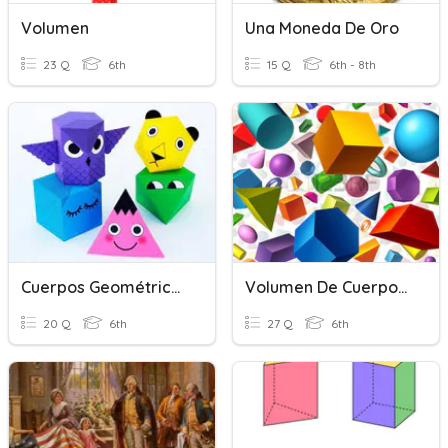
Volumen
Una Moneda De Oro
23 Q
6th
15 Q
6th - 8th
Cuerpos Geométricos. Volumen
Volumen De Cuerpos Geométricos
20 Q
6th
27 Q
6th