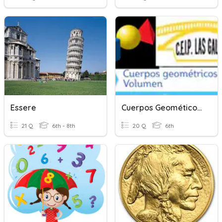
Essere
Cuerpos Geométicos. Volumen
21 Q
6th - 8th
20 Q
6th