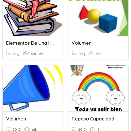
Elementos De Una Historia
Volumen
15 Q
6th - 8th
13 Q
6th
Volumen
Repaso Capacidad Y Volumen
20 Q
6th
20 Q
6th