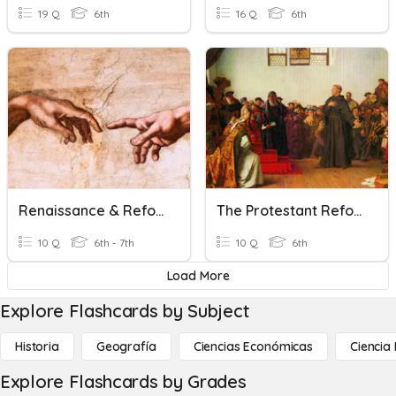
19 Q
6th
16 Q
6th
Renaissance & Reformation
The Protestant Reformation /La Reforma Protestante
10 Q
6th - 7th
10 Q
6th
Load More
Explore Flashcards by Subject
Historia
Geografía
Ciencias Económicas
Ciencia
Explore Flashcards by Grades