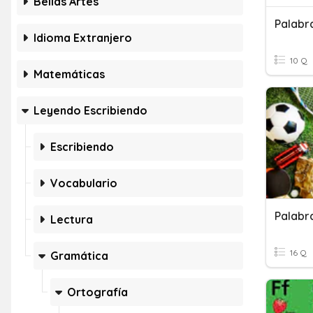
Bellas Artes
Palabr
Idioma Extranjero
10 Q
Matemáticas
Leyendo Escribiendo
Escribiendo
Vocabulario
Palabr
Lectura
16 Q
Gramática
Ortografía