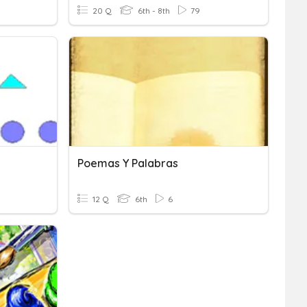
20 Q
6th - 8th
79
Poemas Y Palabras
12 Q
6th
6