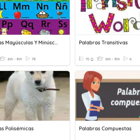
Palabras Mayúsculas Y Minúsculas.
Palabras Transitivas
6th - 8th
78
15 Q
6th - 8th
6
as Polisémicas
Palabras Compuestas