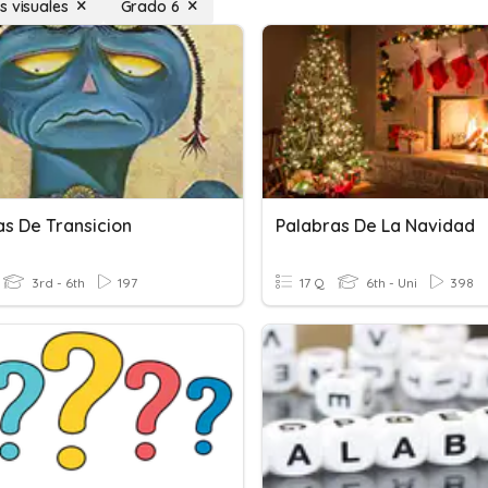
s visuales
Grado 6
as De Transicion
Palabras De La Navidad
3rd - 6th
197
17 Q
6th - Uni
398