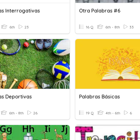
as Interrogativas
Otra Palabras #6
6th
23
16 Q
6th - 8th
33
as Deportivas
Palabras Básicas
6th - 8th
26
19 Q
4th - 6th
6