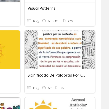
Visual Patterns
14 Q
6th - 12th
270
Significado De Palabras Por Contexto
18 Q
6th
506