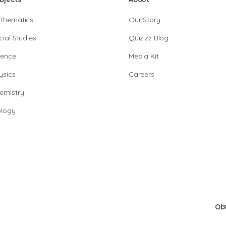
thematics
Our Story
cial Studies
Quizizz Blog
ience
Media Kit
ysics
Careers
emistry
ology
Ob