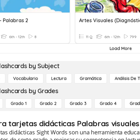
- Palabras 2
Artes Visuales (Diagnósti
6th - 12th
8
11 Q
6th - 12th
799
Load More
lashcards by Subject
o
Vocabulario
Lectura
Gramática
Análisis De 
lashcards by Grades
Grado 1
Grado 2
Grado 3
Grado 4
Grad
ra tarjetas didácticas Palabras visuale
etas didácticas Sight Words son una herramienta educa
tes de sexto grado a mejorar su competencia en lectura