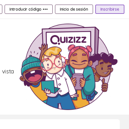
Introducir código •••
Inicio de sesión
Inscribirse
 vista