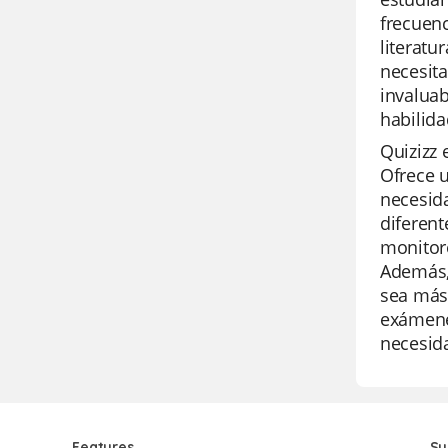
frecuenc
literatu
necesita
invaluab
habilida
Quizizz 
Ofrece u
necesid
diferent
monitore
Además, 
sea más 
exámenes
necesid
Features
Su