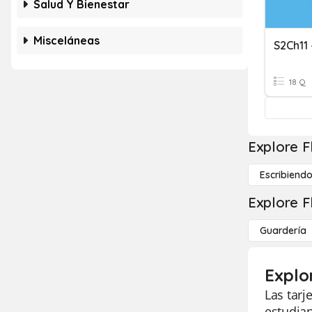
Salud Y Bienestar
Misceláneas
S2Ch11 
18 Q
Explore F
Escribiend
Explore F
Guardería
Explo
Las tarj
estudian