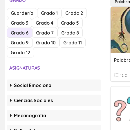
GRADO
Palabra
Guardería
Grado 1
Grado 2
Grado 3
Grado 4
Grado 5
Grado 6
Grado 7
Grado 8
Grado 9
Grado 10
Grado 11
Grado 12
Palabr
ASIGNATURAS
12 Q
Social Emocional
Ciencias Sociales
Mecanografía