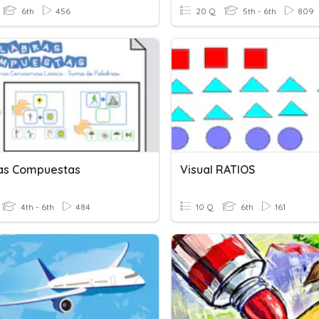
6th
456
20 Q
5th - 6th
809
as Compuestas
Visual RATIOS
4th - 6th
484
10 Q
6th
161