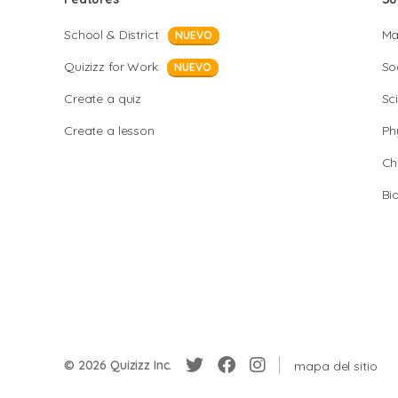
School & District
Ma
NUEVO
Quizizz for Work
So
NUEVO
Create a quiz
Sc
Create a lesson
Ph
Ch
Bi
© 2026 Quizizz Inc.
mapa del sitio