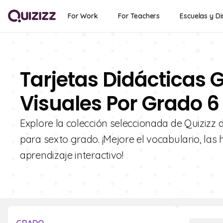
For Work
For Teachers
Escuelas y Di
Tarjetas Didácticas G
Visuales Por Grado 6
Explore la colección seleccionada de Quizizz d
para sexto grado. ¡Mejore el vocabulario, las
aprendizaje interactivo!