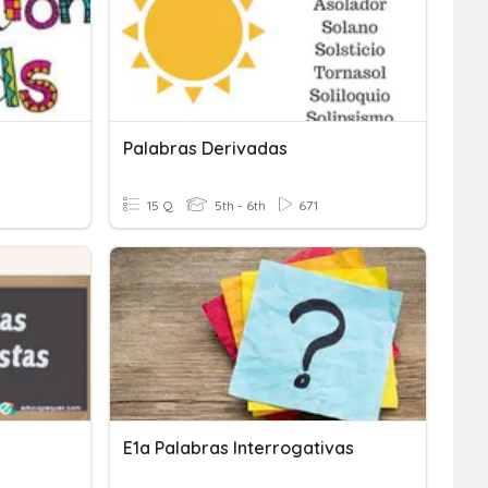
Palabras Derivadas
15 Q
5th - 6th
671
E1a Palabras Interrogativas