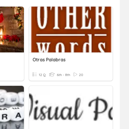
Otras Palabras
12 Q
6th - 8th
20