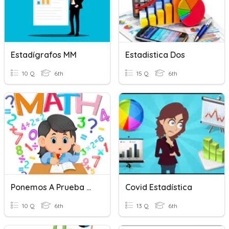
Estadígrafos MM
Estadistica Dos
10 Q
6th
15 Q
6th
Ponemos A Prueba Nuestros Conocimientos
Covid Estadística
10 Q
6th
13 Q
6th