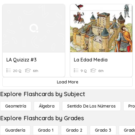
LA Quizizz #3
La Edad Media
20 Q
6th
9 Q
6th
Load More
Explore Flashcards by Subject
Geometría
Álgebra
Sentido De Los Números
Pro
Explore Flashcards by Grades
Guardería
Grado 1
Grado 2
Grado 3
Grad