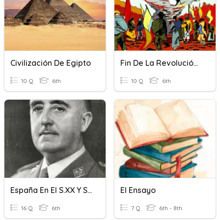
Civilización De Egipto
Fin De La Revolución Alfarista
10 Q
6th
10 Q
6th
España En El S.XX Y S.XXI (2ª Parte)
El Ensayo
16 Q
6th
7 Q
6th - 8th