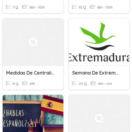
7 Q
6th - 10th
10 Q
6th - 10th
Medidas De Centralizacion
Semana De Extremadura
8 Q
6th
20 Q
6th - Uni