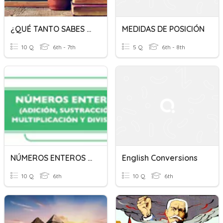
¿QUÉ TANTO SABES DE ESPAÑOL?
MEDIDAS DE POSICIÓN
10 Q
6th - 7th
5 Q
6th - 8th
NÚMEROS ENTEROS (ADICIÓN, SUSTRACCIÓN, MULTIPLICACIÓN Y DIVI
English Conversions
10 Q
6th
10 Q
6th