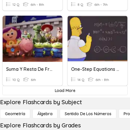
12 Q
6th - 8th
8 Q
6th - 7th
Suma Y Resta De Fracciones Heterogéneas
One-Step Equations - Inverse Operations
10 Q
6th
14 Q
6th - 8th
Load More
Explore Flashcards by Subject
Geometría
Álgebra
Sentido De Los Números
Pro
Explore Flashcards by Grades