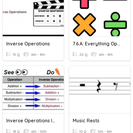
Inverse Operations
7.6.a: Everything Operations
15 Q
6th - 8th
20 Q
6th - 8th
Inverse Operations Intro
Music Rests
18 Q
6th - 10th
10 Q
5th - 6th