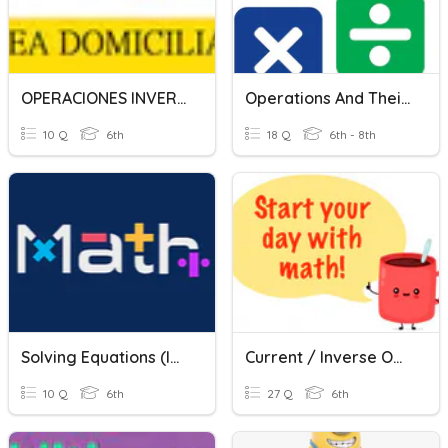
OPERACIONES INVERSAS 6°
Operations And Their Inverse
10 Q
6th
18 Q
6th - 8th
Solving Equations (Inverse Operations).
Current / Inverse Operations
10 Q
6th
27 Q
6th