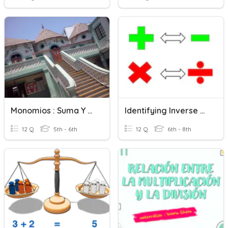
Monomios : Suma Y Resta
Identifying Inverse Operations
12 Q
5th - 6th
12 Q
6th - 8th