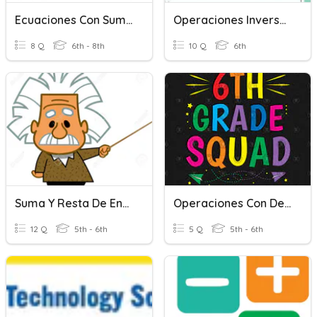
Ecuaciones Con Suma Y Resta
Operaciones Inversas
8 Q
6th - 8th
10 Q
6th
Suma Y Resta De Enteros
Operaciones Con Decimales
12 Q
5th - 6th
5 Q
5th - 6th