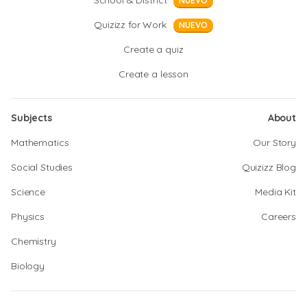
School & District
NUEVO
Quizizz for Work
NUEVO
Create a quiz
Create a lesson
Subjects
About
Mathematics
Our Story
Social Studies
Quizizz Blog
Science
Media Kit
Physics
Careers
Chemistry
Biology