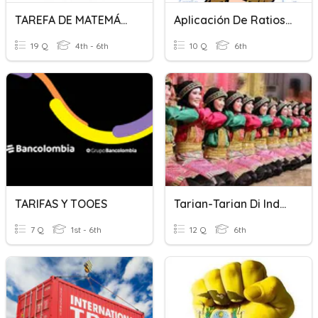
TAREFA DE MATEMÁTICA
Aplicación De Ratios Y Tarifas PROPORCIONES DE USO
19 Q
4th - 6th
10 Q
6th
TARIFAS Y TOOES
Tarian-Tarian Di Indonesia
7 Q
1st - 6th
12 Q
6th