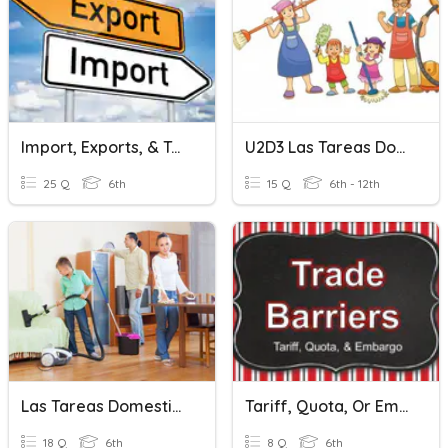
Import, Exports, & Tariffs
U2D3 Las Tareas Domésticas
25 Q
6th
15 Q
6th - 12th
Las Tareas Domesticas-Home Chores
Tariff, Quota, Or Embargo?
18 Q
6th
8 Q
6th