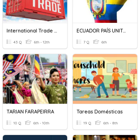
International Trade & Tariffs
ECUADOR PAÍS UNITARIO
43 Q
6th - 12th
7 Q
6th
TARIAN FARAPEIRRA
Tareas Domésticas
10 Q
6th - 10th
19 Q
6th - 8th