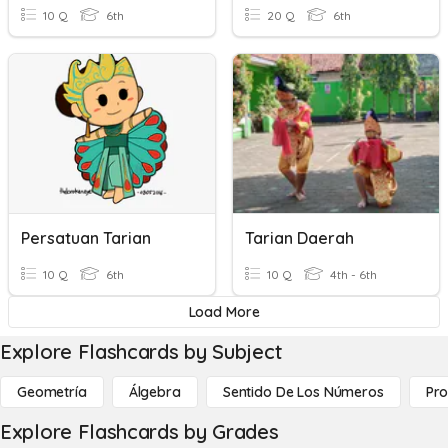
10 Q
6th
20 Q
6th
Persatuan Tarian
Tarian Daerah
10 Q
6th
10 Q
4th - 6th
Load More
Explore Flashcards by Subject
Geometría
Álgebra
Sentido De Los Números
Pro
Explore Flashcards by Grades