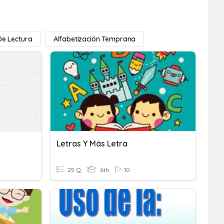
De Lectura
Alfabetización Temprana
Letras Y Más Letra
25 Q
6th
10