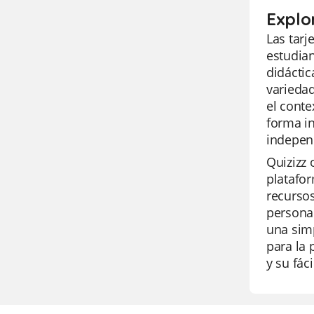
Explo
Las tarj
estudian
didáctic
variedad
el conte
forma in
indepen
Quizizz 
platafor
recursos
personal
una sim
para la 
y su fác