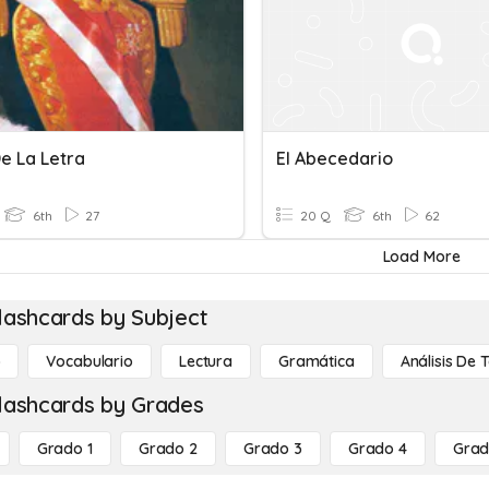
De La Letra
El Abecedario
6th
27
20 Q
6th
62
Load More
lashcards by Subject
o
Vocabulario
Lectura
Gramática
Análisis De 
lashcards by Grades
Grado 1
Grado 2
Grado 3
Grado 4
Grad