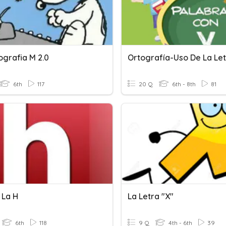
grafia M 2.0
Ortografía-Uso De La Let
6th
117
20 Q
6th - 8th
81
 La H
La Letra "X"
6th
118
9 Q
4th - 6th
39