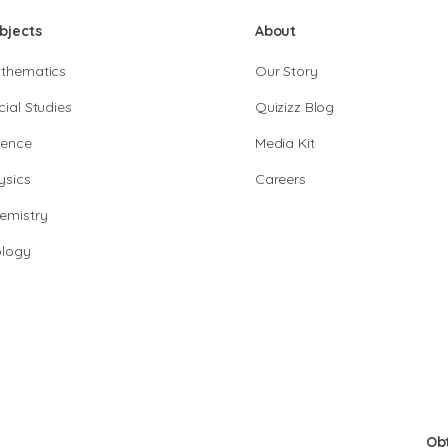
bjects
About
thematics
Our Story
cial Studies
Quizizz Blog
ience
Media Kit
ysics
Careers
emistry
ology
Ob