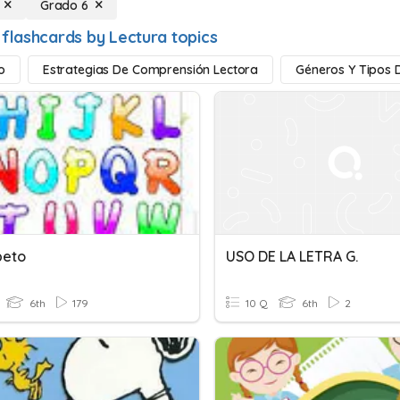
Grado 6
 flashcards by Lectura topics
o
Estrategias De Comprensión Lectora
Géneros Y Tipos 
beto
USO DE LA LETRA G.
6th
179
10 Q
6th
2