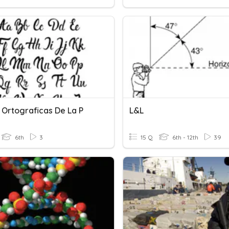
 Ortograficas De La P
L&L
6th
3
15 Q
6th - 12th
39