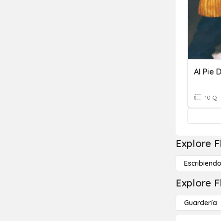
Al Pie 
10 Q
Explore F
Escribiend
Explore F
Guardería