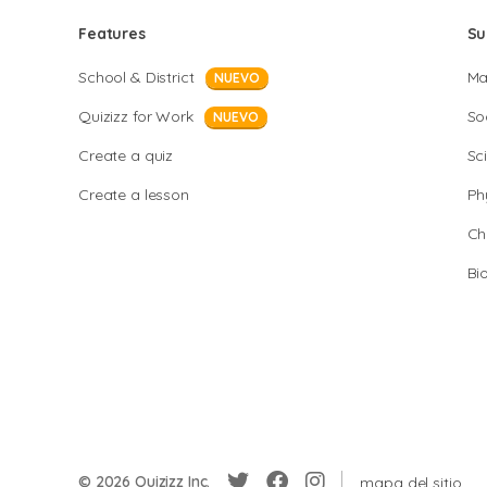
Features
Su
School & District
Ma
NUEVO
Quizizz for Work
So
NUEVO
Create a quiz
Sc
Create a lesson
Ph
Ch
Bi
© 2026 Quizizz Inc.
mapa del sitio