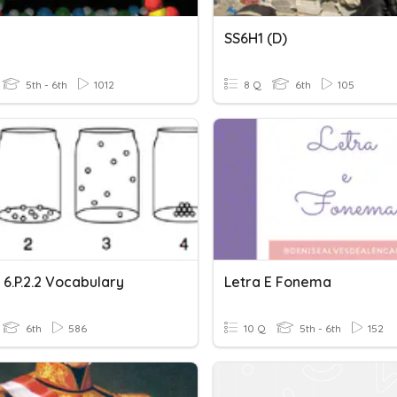
SS6H1 (d)
5th - 6th
1012
8 Q
6th
105
 & 6.P.2.2 Vocabulary
Letra E Fonema
6th
586
10 Q
5th - 6th
152