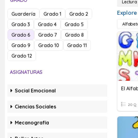
GRADO
Lectura
Explore
Guardería
Grado 1
Grado 2
Grado 3
Grado 4
Grado 5
Alfabet
Grado 6
Grado 7
Grado 8
Grado 9
Grado 10
Grado 11
Grado 12
ASIGNATURAS
El Alfa
Social Emocional
20 Q
Ciencias Sociales
Mecanografía