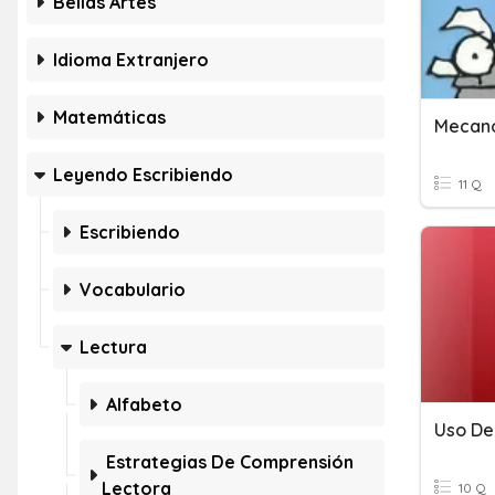
Bellas Artes
Idioma Extranjero
Matemáticas
Mecano
Leyendo Escribiendo
11 Q
Escribiendo
Vocabulario
Lectura
Alfabeto
Uso De
Estrategias De Comprensión
Lectora
10 Q