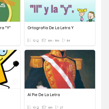
ra "y"
Ortografía De La Letra Y
12 Q
6th - 8th
84
Al Pie De La Letra
10 Q
6th
27