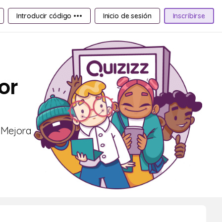
Introducir código •••
Inicio de sesión
Inscribirse
or
 ¡Mejora