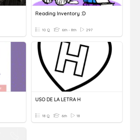
Reading Inventory :D
10 Q
6th - 8th
297
USO DE LA LETRA H
18 Q
6th
18