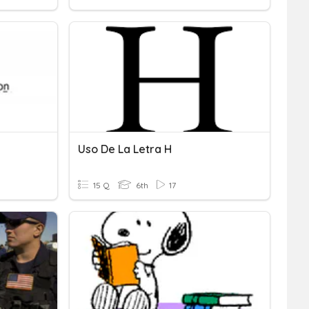
Uso De La Letra H
15 Q
6th
17