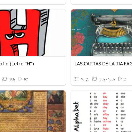
fía (letra "h")
LAS CARTAS DE LA TIA FA
8th
101
10 Q
8th - 10th
2