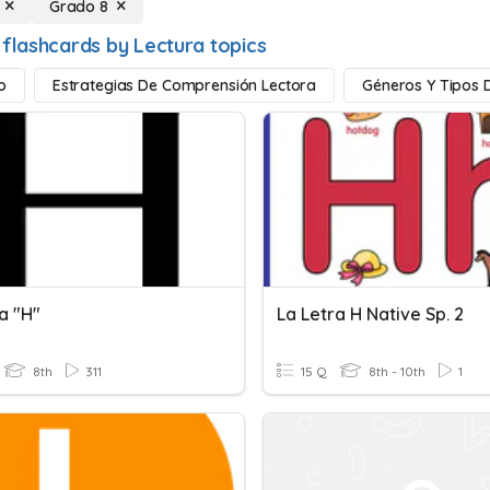
Grado 8
 flashcards by Lectura topics
o
Estrategias De Comprensión Lectora
Géneros Y Tipos 
a "h"
La Letra H Native Sp. 2
8th
311
15 Q
8th - 10th
1