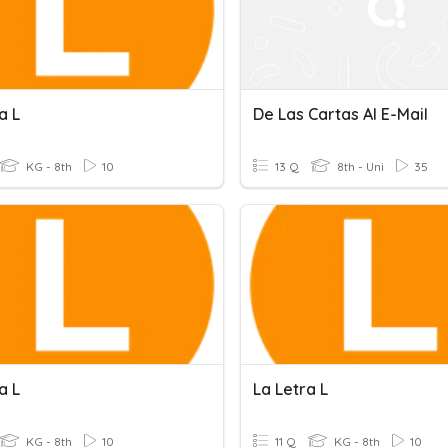
a L
De Las Cartas Al E-Mail
KG - 8th
10
13 Q
8th - Uni
35
a L
La Letra L
KG - 8th
10
11 Q
KG - 8th
10