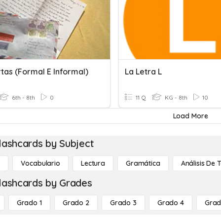
tas (Formal E Informal)
La Letra L
6th - 8th
0
11 Q
KG - 8th
10
Load More
lashcards by Subject
o
Vocabulario
Lectura
Gramática
Análisis De 
lashcards by Grades
Grado 1
Grado 2
Grado 3
Grado 4
Grad