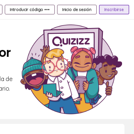
Introducir código •••
Inicio de sesión
Inscribirse
or
da de
rio.