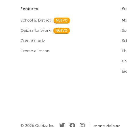
Features
Su
School & District
Ma
NUEVO
Quizizz for Work
So
NUEVO
Create a quiz
Sc
Create a lesson
Ph
Ch
Bi
© 2026 Quizizz Inc.
mapa del sitio