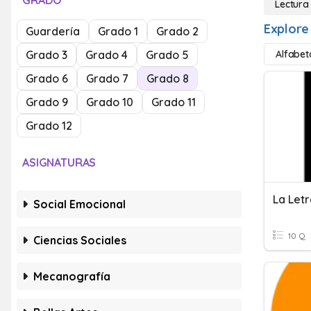
GRADO
Lectura
Explore
Guardería
Grado 1
Grado 2
Grado 3
Grado 4
Grado 5
Alfabet
Grado 6
Grado 7
Grado 8
Grado 9
Grado 10
Grado 11
Grado 12
ASIGNATURAS
La Letr
Social Emocional
10 Q
Ciencias Sociales
Mecanografía