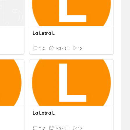
La Letra L
11 Q
KG - 8th
10
La Letra L
11 Q
KG - 8th
10