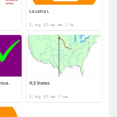
La Letra L
11 Q
KG - 8th
10
Ortografía (signos De Puntuación, Letra "b", Letra "v"...)
R,S States
11 Q
8th
124