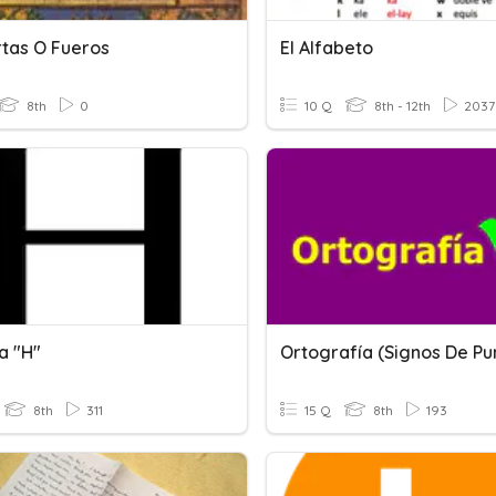
rtas O Fueros
El Alfabeto
8th
0
10 Q
8th - 12th
2037
a "h"
8th
311
15 Q
8th
193