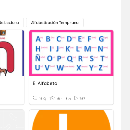
De Lectura
Alfabetización Temprana
El Alfabeto
15 Q
6th - 8th
767