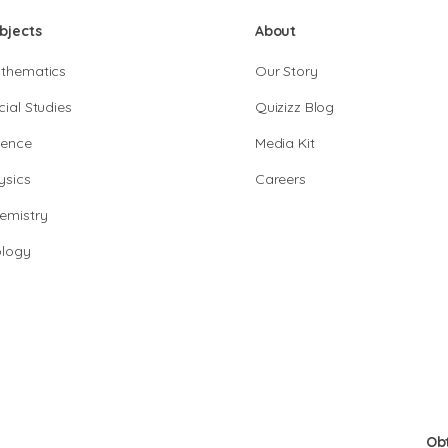
bjects
About
thematics
Our Story
cial Studies
Quizizz Blog
ience
Media Kit
ysics
Careers
emistry
ology
Ob