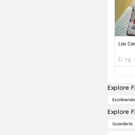
Las Car
7 Q
Explore F
Escribiend
Explore F
Guardería