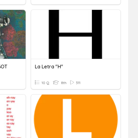
GOT
La Letra "h"
10 Q
8th
311