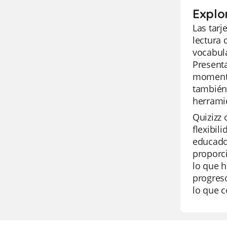
Explo
Las tarj
lectura 
vocabula
Presenta
momento,
también 
herramie
Quizizz 
flexibil
educado
proporci
lo que h
progreso
lo que c