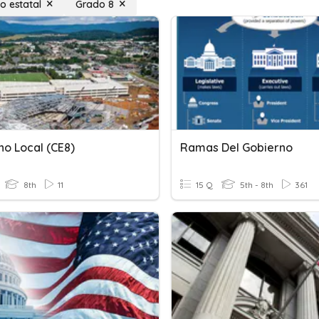
o estatal
Grado 8
no Local (CE8)
Ramas Del Gobierno
8th
11
15 Q
5th - 8th
361