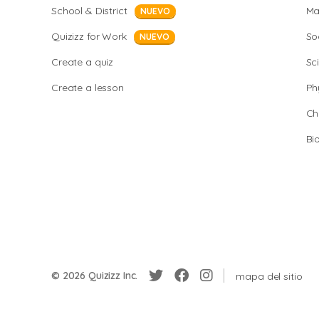
School & District
Ma
NUEVO
Quizizz for Work
So
NUEVO
Create a quiz
Sc
Create a lesson
Ph
Ch
Bi
© 2026 Quizizz Inc.
mapa del sitio