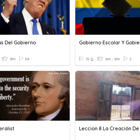
s Del Gobierno
8th
58
15 Q
6th - 8th
2
eralist