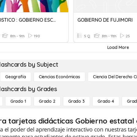
DIAGNOSTICO : GOBIERNO ESCOLAR Y PARTICIPACION ESCOLAR
GOBIERNO DE FUJIMORI
8th - 9th
190
5 Q
8th - 11th
25
Load More
lashcards by Subject
Geografía
Ciencias Económicas
Ciencia Del Derecho C
lashcards by Grades
Grado 1
Grado 2
Grado 3
Grado 4
Grad
ra tarjetas didácticas Gobierno estatal
 el poder del aprendizaje interactivo con nuestras tarj
icamente para estudiantes de octavo grado. Estas her