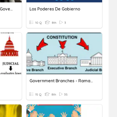
ELL - Unit 5 State & Local Government
Los Poderes De Gobierno
10 Q
8th
3
Government Branches - Ramas Del Gobierno
15 Q
8th
35