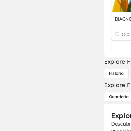
20 Q
Explore F
Historia
Explore F
Guardería
Explo
Descubra
específ