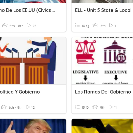
Gobierno De Los EE.UU (civics Quiz)
5th - 8th
25
10 Q
8th
1
olítica Y Gobierno
Las Ramas Del Gobierno
6th - 8th
12
15 Q
8th
11