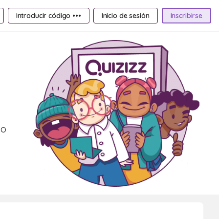
Introducir código •••
Inicio de sesión
Inscribirse
vo