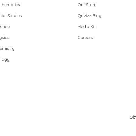
thematics
Our Story
cial Studies
Quizizz Blog
ience
Media Kit
ysics
Careers
emistry
ology
Ob