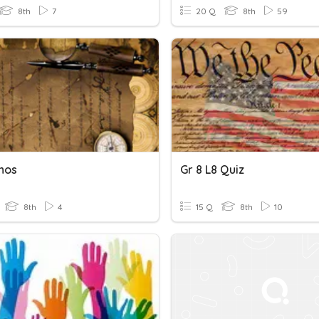
8th
7
20 Q
8th
59
nos
Gr 8 L8 Quiz
8th
4
15 Q
8th
10