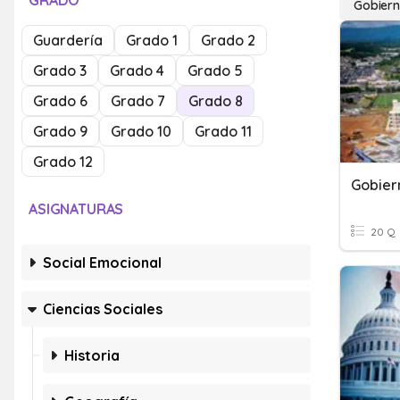
GRADO
Gobiern
Guardería
Grado 1
Grado 2
Grado 3
Grado 4
Grado 5
Grado 6
Grado 7
Grado 8
Grado 9
Grado 10
Grado 11
Grado 12
Gobier
ASIGNATURAS
20 Q
Social Emocional
Ciencias Sociales
Historia