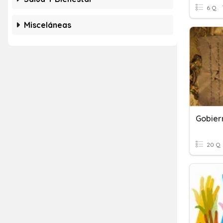
6 Q
Misceláneas
Gobier
20 Q