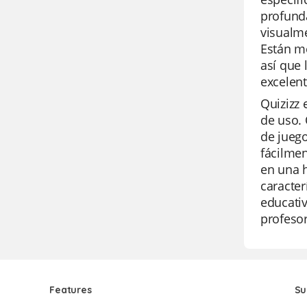
profunda
visualme
Están me
así que 
excelen
Quizizz 
de uso.
de juego
fácilmen
en una h
caracter
educativ
profesor
Features
Su