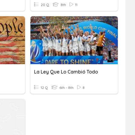
20 Q
8th
11
La Ley Que Lo Cambió Todo
12 Q
6th - 8th
8