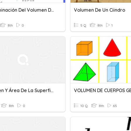
Determinación Del Volumen De Sólidos
Volumen De Un Ciindro
8th
0
5 Q
8th
1
Volumen Y Área De La Superficie De Un Cilindro
8th
0
10 Q
8th
65