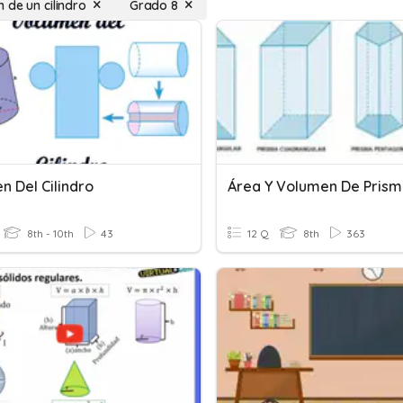
 de un cilindro
Grado 8
n Del Cilindro
8th - 10th
43
12 Q
8th
363