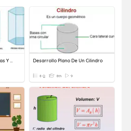
Área Y Volumen De Prismas Y Cilindros
Desarrollo Plano De Un Cilindro
8 Q
8th
9