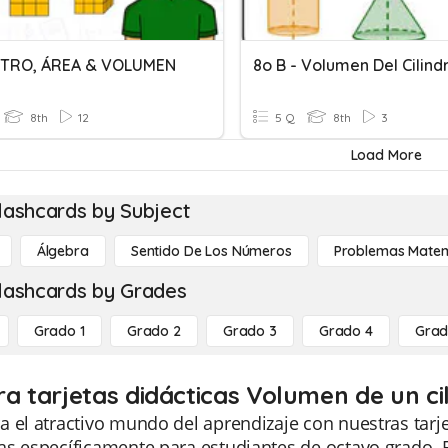
ETRO, ÁREA & VOLUMEN
8th
12
5 Q
8th
3
Load More
lashcards by Subject
Álgebra
Sentido De Los Números
Problemas Matem
lashcards by Grades
Grado 1
Grado 2
Grado 3
Grado 4
Grad
ra tarjetas didácticas Volumen de un ci
 el atractivo mundo del aprendizaje con nuestras tarje
s específicamente para estudiantes de octavo grado. E