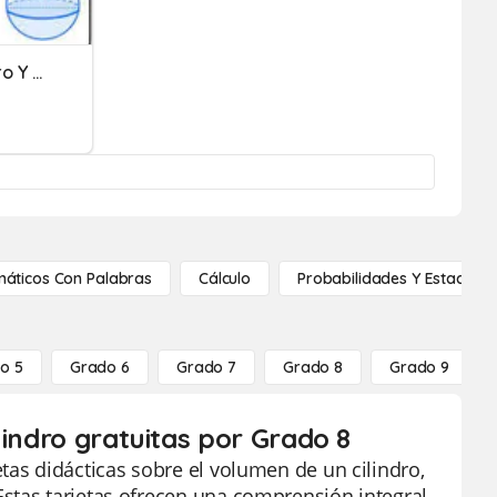
8o B - Volumen Del Cilindro Y Volumen Del Prisma
áticos Con Palabras
Cálculo
Probabilidades Y Estadístic
o 5
Grado 6
Grado 7
Grado 8
Grado 9
lindro gratuitas por Grado 8
tas didácticas sobre el volumen de un cilindro,
stas tarjetas ofrecen una comprensión integral