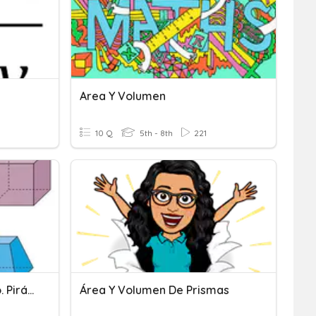
Area Y Volumen
10 Q
5th - 8th
221
Poliedros. Prisma. Cilindro. Pirámide
Área Y Volumen De Prismas