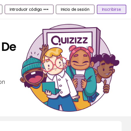
Introducir código •••
Inicio de sesión
Inscribirse
 De
on