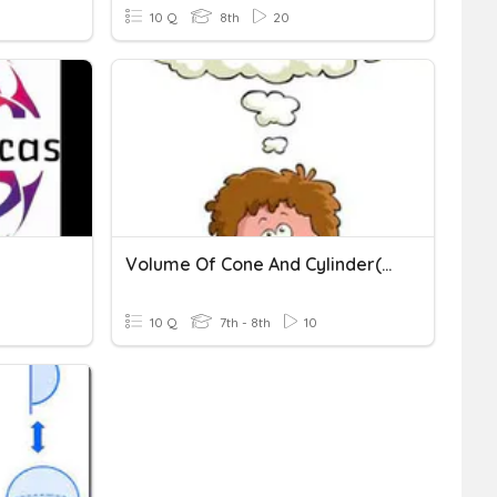
10 Q
8th
20
Volume Of Cone And Cylinder(Tri-Lingual)
10 Q
7th - 8th
10