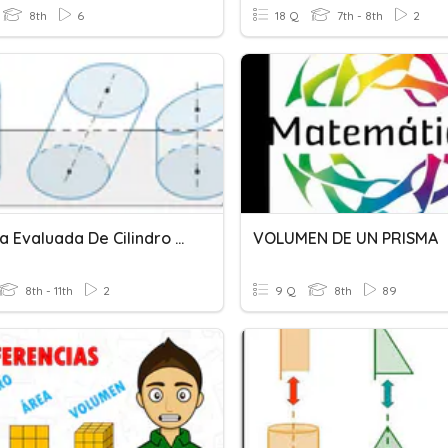
8th
6
18 Q
7th - 8th
2
Práctica Evaluada De Cilindro 3°C
VOLUMEN DE UN PRISMA
8th - 11th
2
9 Q
8th
89