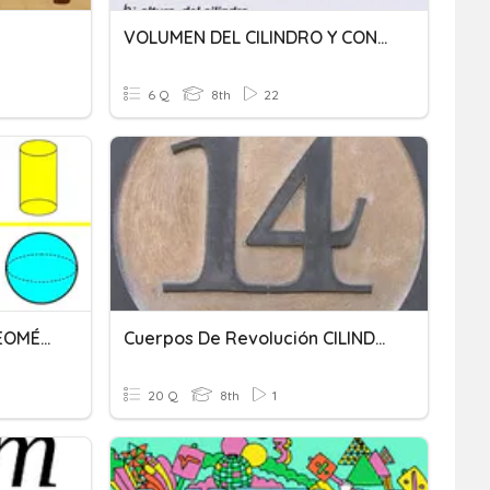
VOLUMEN DEL CILINDRO Y CONO - 8o
6 Q
8th
22
VOLUMEN DE CUERPOS GEOMÉTRICOS
Cuerpos De Revolución CILINDRO Tema 14
20 Q
8th
1