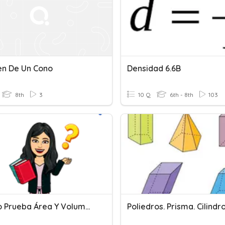
n De Un Cono
Densidad 6.6B
8th
3
10 Q
6th - 8th
103
Repaso Prueba Área Y Volumen Prismas Y Cilindros