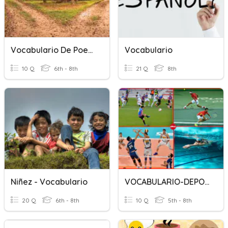
Vocabulario De Poesia
Vocabulario
10 Q
6th - 8th
21 Q
8th
Niñez - Vocabulario
VOCABULARIO-DEPORTES
20 Q
6th - 8th
10 Q
5th - 8th