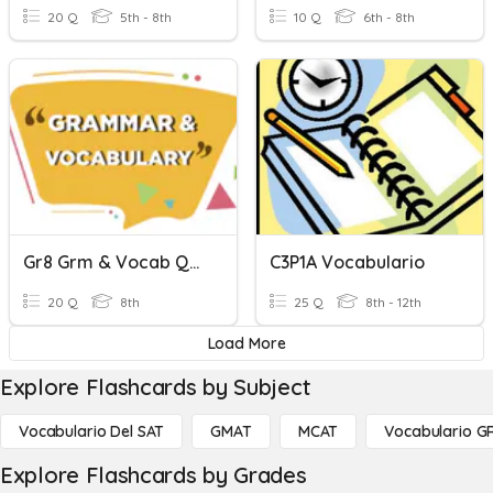
20 Q
5th - 8th
10 Q
6th - 8th
Gr8 Grm & Vocab Quiz
C3P1A Vocabulario
20 Q
8th
25 Q
8th - 12th
Load More
Explore Flashcards by Subject
Vocabulario Del SAT
GMAT
MCAT
Vocabulario G
Explore Flashcards by Grades