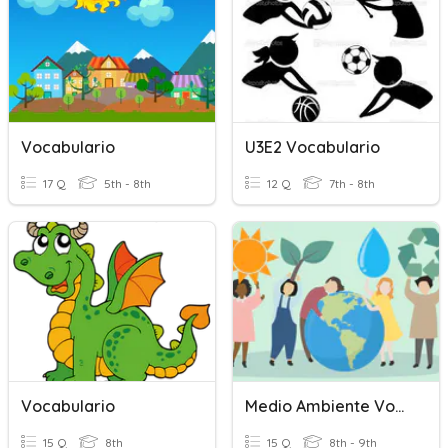
Vocabulario
U3E2 Vocabulario
17 Q
5th - 8th
12 Q
7th - 8th
Vocabulario
Medio Ambiente Vocabulario
15 Q
8th
15 Q
8th - 9th