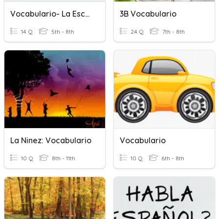
Vocabulario- La Escuela
3B Vocabulario
14 Q
5th - 8th
24 Q
7th - 8th
La Ninez: Vocabulario
Vocabulario
10 Q
8th - 11th
10 Q
6th - 8th