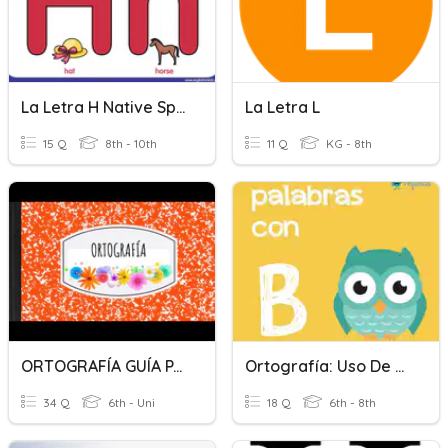
La Letra H Native Sp. 2
La Letra L
15 Q
8th - 10th
11 Q
KG - 8th
ORTOGRAFÍA GUÍA PARA EXAMEN B3P2, LETRAS "LL" Y "Y".
Ortografía: Uso De La Letra "b"-B2-P2
34 Q
6th - Uni
18 Q
6th - 8th