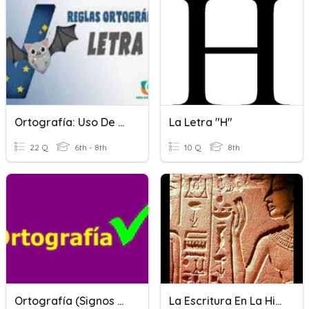
Ortografía: Uso De La Letra "v" B2-P2
La Letra "h"
22 Q
6th - 8th
10 Q
8th
Ortografía (signos De Puntuación, Letra "b", Letra "v"...)
La Escritura En La Historia