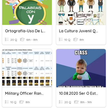
Ortografía-Uso De La Letra "y"
La Cultura Juvenil Quiz
20 Q
6th - 8th
10 Q
8th
Military Officer Rank, O-#
10.08.2020 Ser O Estar?
10 Q
8th
20 Q
8th - 9th