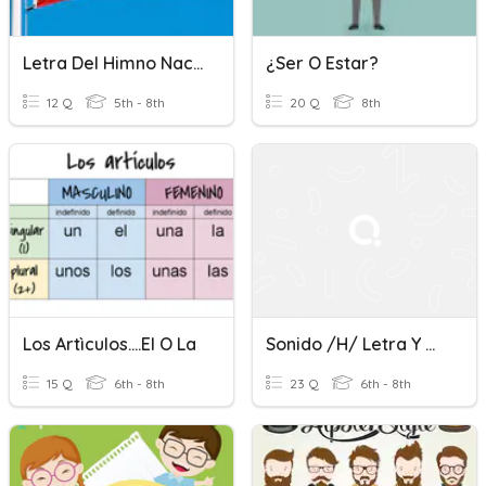
Letra Del Himno Nacional De Chile
¿Ser O Estar?
12 Q
5th - 8th
20 Q
8th
Los Artìculos....el O La
Sonido /H/ Letra Y O Ll
15 Q
6th - 8th
23 Q
6th - 8th