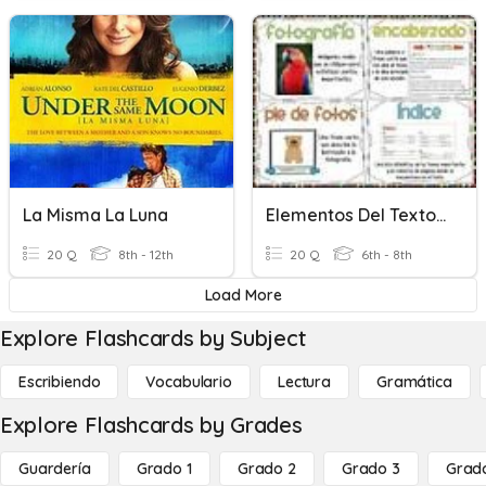
La Misma La Luna
Elementos Del Texto Informativo
20 Q
8th - 12th
20 Q
6th - 8th
Load More
Explore Flashcards by Subject
Escribiendo
Vocabulario
Lectura
Gramática
Explore Flashcards by Grades
Guardería
Grado 1
Grado 2
Grado 3
Grad