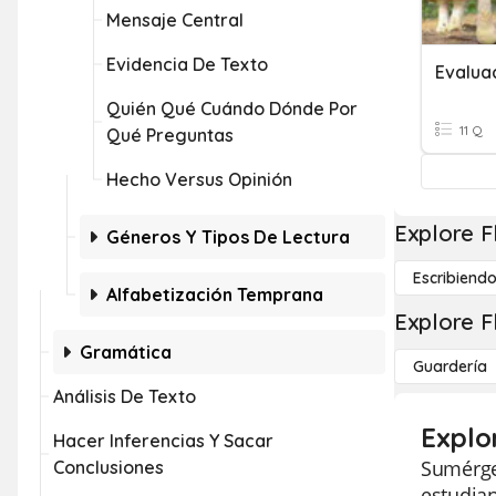
Mensaje Central
Evidencia De Texto
Quién Qué Cuándo Dónde Por
11 Q
Qué Preguntas
Hecho Versus Opinión
Explore F
Géneros Y Tipos De Lectura
Escribiend
Alfabetización Temprana
Explore F
Gramática
Guardería
Análisis De Texto
Explo
Hacer Inferencias Y Sacar
Sumérge
Conclusiones
estudian