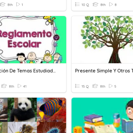
8th
1
10 Q
8th
8
Evaluación De Temas Estudiados-Septiembre
Presente Simple Y Otros
8th
41
15 Q
8th
5