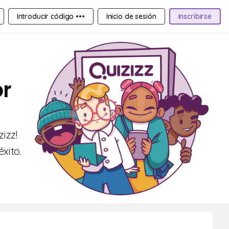
Introducir código •••
Inicio de sesión
Inscribirse
or
izz!
xito.