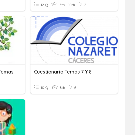
12 Q
8th - 10th
2
 Temas
Cuestionario Temas 7 Y 8
10 Q
8th
6