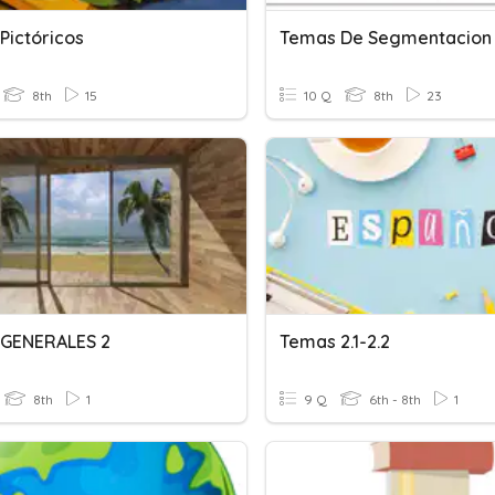
Pictóricos
Temas De Segmentacion
8th
15
10 Q
8th
23
GENERALES 2
Temas 2.1-2.2
8th
1
9 Q
6th - 8th
1