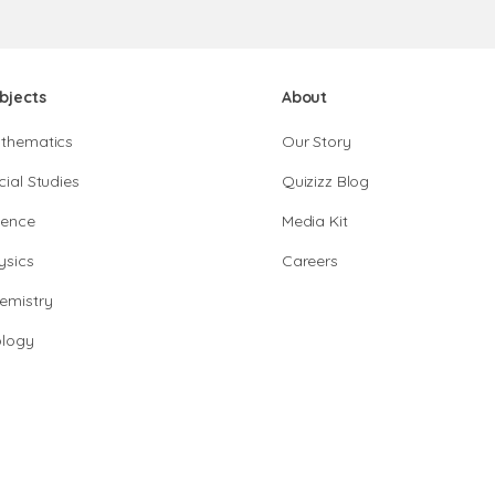
bjects
About
thematics
Our Story
cial Studies
Quizizz Blog
ience
Media Kit
ysics
Careers
emistry
ology