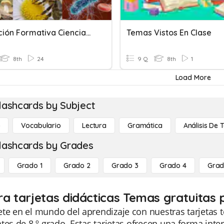
Evaluación Formativa Ciencias: Temas Guía Nº1
Temas Vistos En Clase
8th
24
9 Q
8th
1
Load More
lashcards by Subject
o
Vocabulario
Lectura
Gramática
Análisis De 
lashcards by Grades
Grado 1
Grado 2
Grado 3
Grado 4
Grad
ra tarjetas didácticas Temas gratuitas 
te en el mundo del aprendizaje con nuestras tarjetas 
tes de 8.º grado. Estas tarjetas ofrecen una forma inte