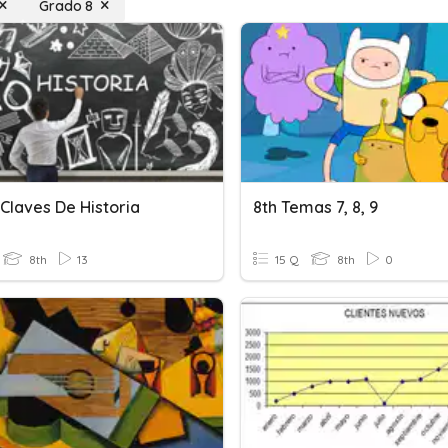
Grado 8
Claves De Historia
8th Temas 7, 8, 9
8th
13
15 Q
8th
0