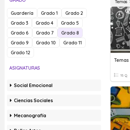
GRADO
Temas
Guardería
Grado 1
Grado 2
Grado 3
Grado 4
Grado 5
Grado 6
Grado 7
Grado 8
Grado 9
Grado 10
Grado 11
Grado 12
Temas 
ASIGNATURAS
15 Q
Social Emocional
Ciencias Sociales
Mecanografía