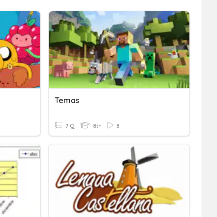
Temas
7 Q
8th
8