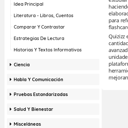
Idea Principal
haciendo
elabora
Literatura - Libros, Cuentos
para ref
flashcar
Comparar Y Contrastar
Quizizz
Estrategias De Lectura
cantidad
avanzada
Historias Y Textos Informativos
unidades
platafor
Ciencia
herramie
mejoran 
Habla Y Comunicación
Pruebas Estandarizadas
Salud Y Bienestar
Misceláneas