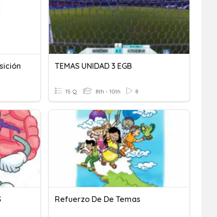
sición
TEMAS UNIDAD 3 EGB
15 Q
8th - 10th
8
S
Refuerzo De De Temas