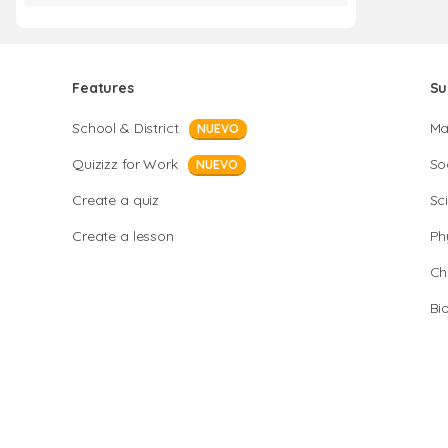
Features
Su
School & District
Ma
NUEVO
Quizizz for Work
So
NUEVO
Create a quiz
Sc
Create a lesson
Ph
Ch
Bi