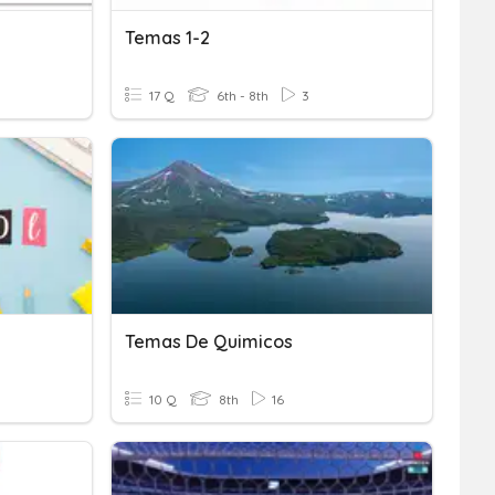
Temas 1-2
17 Q
6th - 8th
3
Temas De Quimicos
10 Q
8th
16