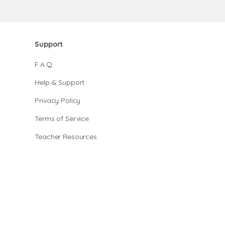
Support
F.A.Q.
Help & Support
Privacy Policy
Terms of Service
Teacher Resources