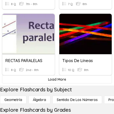
8 Q
7th - 8th
7 Q
8th
RECTAS PARALELAS
Tipos De Líneas
8 Q
2nd - 8th
10 Q
8th
Load More
Explore Flashcards by Subject
Geometría
Álgebra
Sentido De Los Números
Pro
Explore Flashcards by Grades