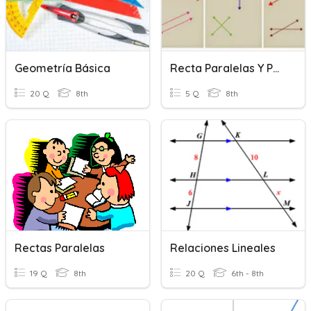
Geometría Básica
Recta Paralelas Y Perpendiculares
20 Q
8th
5 Q
8th
Rectas Paralelas
Relaciones Lineales
19 Q
8th
20 Q
6th - 8th