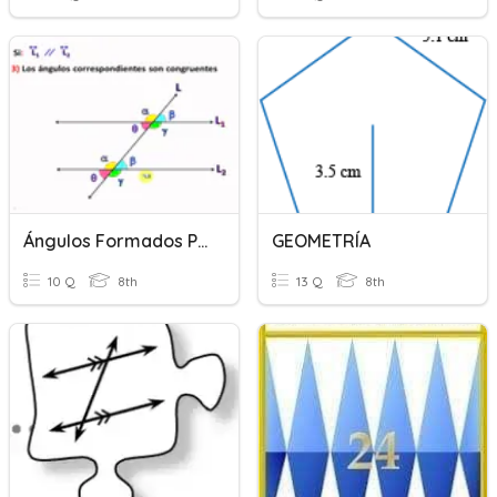
Ángulos Formados Por Dos Rectas Paralelas Y Secantes 8A
GEOMETRÍA
10 Q
8th
13 Q
8th