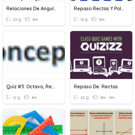
Relaciones De Angulos Entre Rectas Paralelas
Repaso Rectas Y Polígonos
22 Q
8th
16 Q
8th
Quiz #3: Octavo, Rectas Y Conceptos
Repaso De: Rectas
12 Q
8th
20 Q
8th - 9th